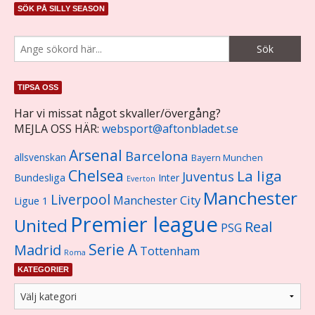
SÖK PÅ SILLY SEASON
TIPSA OSS
Har vi missat något skvaller/övergång?
MEJLA OSS HÄR:
websport@aftonbladet.se
Arsenal
Barcelona
allsvenskan
Bayern Munchen
Chelsea
La liga
Juventus
Bundesliga
Inter
Everton
Manchester
Liverpool
Manchester City
Ligue 1
Premier league
United
Real
PSG
Serie A
Madrid
Tottenham
Roma
KATEGORIER