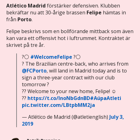
Atlético Madrid
förstärker defensiven. Klubben
bekräftar nu att 30-årige brassen
Felipe
hämtas in
från
Porto
.
Felipe beskrivs som en bollförande mittback som även
kan vara ett offensivt hot i luftrummet. Kontraktet är
skrivet på tre år.
?⚪
#WelcomeFelipe
?⚪
? The Brazilian centre-back, who arrives from
@FCPorto
, will land in Madrid today and is to
sign a three-year contract with our club
tomorrow ?
?? Welcome to your new home, Felipe! ☺
??
https://t.co/InoNbGdnBD
#AúpaAtleti
pic.twitter.com/LBtpbMM2ja
— Atlético de Madrid (@atletienglish)
July 3,
2019