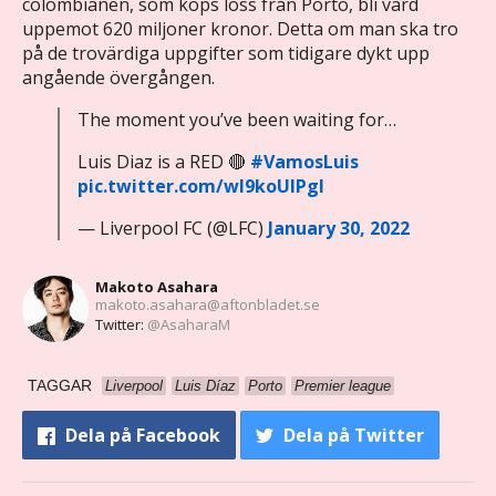
colombianen, som köps loss från Porto, bli värd
uppemot 620 miljoner kronor. Detta om man ska tro
på de trovärdiga uppgifter som tidigare dykt upp
angående övergången.
The moment you’ve been waiting for…
Luis Diaz is a RED 🔴
#VamosLuis
pic.twitter.com/wl9koUlPgl
— Liverpool FC (@LFC)
January 30, 2022
Makoto Asahara
makoto.asahara@aftonbladet.se
Twitter:
@AsaharaM
TAGGAR
Liverpool
Luis Díaz
Porto
Premier league
Dela
på Facebook
Dela
på Twitter