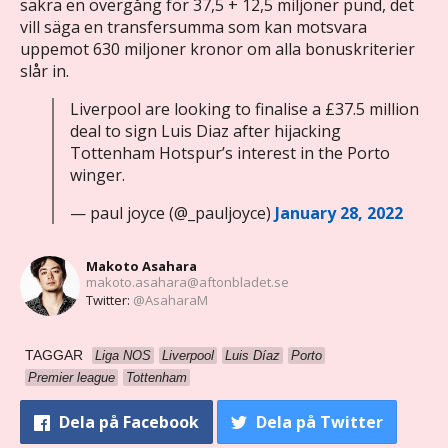
säkra en övergång för 37,5 + 12,5 miljoner pund, det
vill säga en transfersumma som kan motsvara
uppemot 630 miljoner kronor om alla bonuskriterier
slår in.
Liverpool are looking to finalise a £37.5 million
deal to sign Luis Diaz after hijacking
Tottenham Hotspur’s interest in the Porto
winger.
— paul joyce (@_pauljoyce)
January 28, 2022
Makoto Asahara
makoto.asahara@aftonbladet.se
Twitter:
@AsaharaM
TAGGAR
Liga NOS
Liverpool
Luis Díaz
Porto
Premier league
Tottenham
Dela
på Facebook
Dela
på Twitter