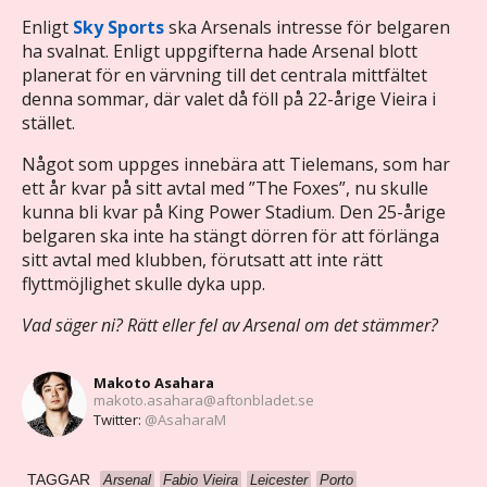
Enligt
Sky Sports
ska Arsenals intresse för belgaren
ha svalnat. Enligt uppgifterna hade Arsenal blott
planerat för en värvning till det centrala mittfältet
denna sommar, där valet då föll på 22-årige Vieira i
stället.
Något som uppges innebära att Tielemans, som har
ett år kvar på sitt avtal med ”The Foxes”, nu skulle
kunna bli kvar på King Power Stadium. Den 25-årige
belgaren ska inte ha stängt dörren för att förlänga
sitt avtal med klubben, förutsatt att inte rätt
flyttmöjlighet skulle dyka upp.
Vad säger ni? Rätt eller fel av Arsenal om det stämmer?
Makoto Asahara
makoto.asahara@aftonbladet.se
Twitter:
@AsaharaM
TAGGAR
Arsenal
Fabio Vieira
Leicester
Porto