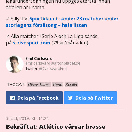
läkarundersökningen nu uppges återstå innan
affären är i hamn.
✓ Silly-TV:
Sportbladet sänder 28 matcher under
storlagens försäsong – hela listan
✓ Alla matcher i Serie A och La Liga sänds
på
strivesport.com
(79 kr/månaden)
Emil Carlsvärd
emil.carlsvard@aftonbladet.se
Twitter:
@CarlsvardEmil
TAGGAR
Oliver Torres
Porto
Sevilla
Dela
på Facebook
Dela
på Twitter
3 JULI, 2019, KL. 11:24
Bekräftat: Atlético värvar brasse