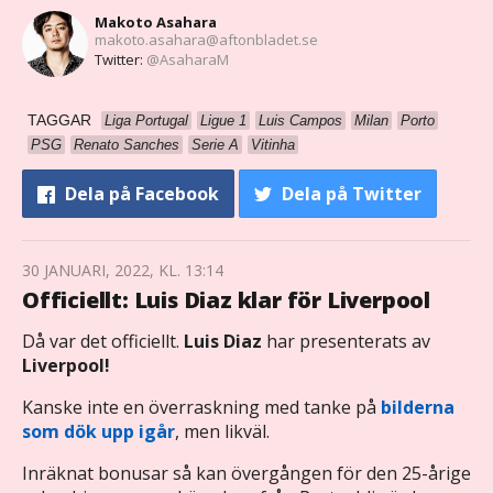
Makoto Asahara
makoto.asahara@aftonbladet.se
Twitter:
@AsaharaM
TAGGAR
Liga Portugal
Ligue 1
Luis Campos
Milan
Porto
PSG
Renato Sanches
Serie A
Vitinha
Dela
på Facebook
Dela
på Twitter
30 JANUARI, 2022, KL. 13:14
Officiellt: Luis Diaz klar för Liverpool
Då var det officiellt.
Luis Diaz
har presenterats av
Liverpool!
Kanske inte en överraskning med tanke på
bilderna
som dök upp igår
, men likväl.
Inräknat bonusar så kan övergången för den 25-årige