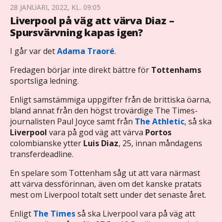
28 JANUARI, 2022, KL. 09:05
Liverpool på väg att värva Diaz –
Spursvärvning kapas igen?
I går var det
Adama Traoré
.
Fredagen börjar inte direkt bättre för
Tottenhams
sportsliga ledning.
Enligt samstämmiga uppgifter från de brittiska öarna,
bland annat från den högst trovärdige The Times-
journalisten Paul Joyce samt från
The Athletic
, så ska
Liverpool
vara på god väg att värva
Portos
colombianske ytter
Luis Diaz
, 25, innan måndagens
transferdeadline.
En spelare som Tottenham såg ut att vara närmast
att värva dessförinnan, även om det kanske pratats
mest om Liverpool totalt sett under det senaste året.
Enligt
The Times
så ska Liverpool vara på väg att