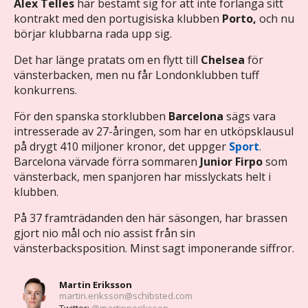
Alex Telles
har bestämt sig för att inte förlänga sitt
kontrakt med den portugisiska klubben
Porto,
och nu
börjar klubbarna rada upp sig.
Det har länge pratats om en flytt till
Chelsea
för
vänsterbacken, men nu får Londonklubben tuff
konkurrens.
För den spanska storklubben
Barcelona
sägs vara
intresserade av 27-åringen, som har en utköpsklausul
på drygt 410 miljoner kronor, det uppger
Sport
.
Barcelona värvade förra sommaren
Junior Firpo
som
vänsterback, men spanjoren har misslyckats helt i
klubben.
På 37 framträdanden den här säsongen, har brassen
gjort nio mål och nio assist från sin
vänsterbacksposition. Minst sagt imponerande siffror.
Martin Eriksson
martin.eriksson@schibsted.com
Twitter:
@martinneriksson