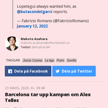
Lopetegui always wanted him, as
@butacondelgarci
reports.
— Fabrizio Romano (@FabrizioRomano)
January 12, 2022
Makoto Asahara
makoto.asahara@aftonbladet.se
Twitter:
@AsaharaM
TAGGAR
Jesús Corona
La liga
Porto
Sevilla
Dela
på Facebook
Dela
på Twitter
23 MARS, 2020, KL. 08:48
Barcelona tar upp kampen om Alex
Telles