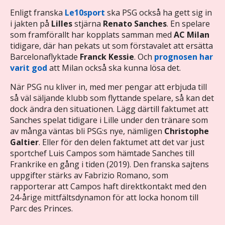
Enligt franska
Le10sport
ska PSG också ha gett sig in
i jakten på
Lilles
stjärna
Renato Sanches
. En spelare
som framförallt har kopplats samman med
AC Milan
tidigare, där han pekats ut som förstavalet att ersätta
Barcelonaflyktade
Franck Kessie
. Och
prognosen har
varit god
att Milan också ska kunna lösa det.
När PSG nu kliver in, med mer pengar att erbjuda till
så väl säljande klubb som flyttande spelare, så kan det
dock ändra den situationen. Lägg därtill faktumet att
Sanches spelat tidigare i Lille under den tränare som
av många väntas bli PSG:s nye, nämligen
Christophe
Galtier
. Eller för den delen faktumet att det var just
sportchef Luis Campos som hämtade Sanches till
Frankrike en gång i tiden (2019). Den franska sajtens
uppgifter stärks av Fabrizio Romano, som
rapporterar att Campos haft direktkontakt med den
24-årige mittfältsdynamon för att locka honom till
Parc des Princes.