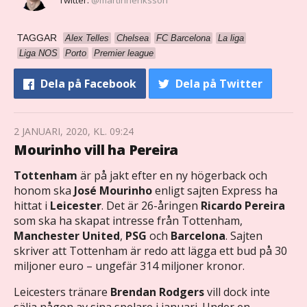
TAGGAR
Alex Telles
Chelsea
FC Barcelona
La liga
Liga NOS
Porto
Premier league
Dela
på Facebook
Dela
på Twitter
2 JANUARI, 2020, KL. 09:24
Mourinho vill ha Pereira
Tottenham
är på jakt efter en ny högerback och
honom ska
José Mourinho
enligt sajten Express ha
hittat i
Leicester
. Det är 26-åringen
Ricardo Pereira
som ska ha skapat intresse från Tottenham,
Manchester United
,
PSG
och
Barcelona
. Sajten
skriver att Tottenham är redo att lägga ett bud på 30
miljoner euro – ungefär 314 miljoner kronor.
Leicesters tränare
Brendan Rodgers
vill dock inte
sälja någon av sina spelare i januari. Under en