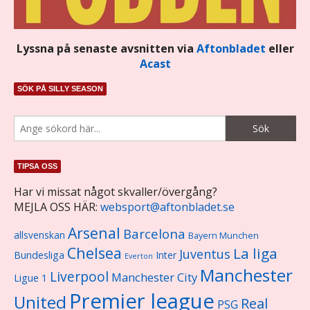
Lyssna på senaste avsnitten via
Aftonbladet
eller
Acast
SÖK PÅ SILLY SEASON
TIPSA OSS
Har vi missat något skvaller/övergång?
MEJLA OSS HÄR:
websport@aftonbladet.se
Arsenal
Barcelona
allsvenskan
Bayern Munchen
Chelsea
La liga
Juventus
Bundesliga
Inter
Everton
Manchester
Liverpool
Manchester City
Ligue 1
Premier league
United
Real
PSG