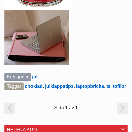
Kategorier
jul
Taggar
choklad
,
julklappstips
,
laptopbricka
,
te
,
tofflor
Sida 1 av 1
HELENA ARO