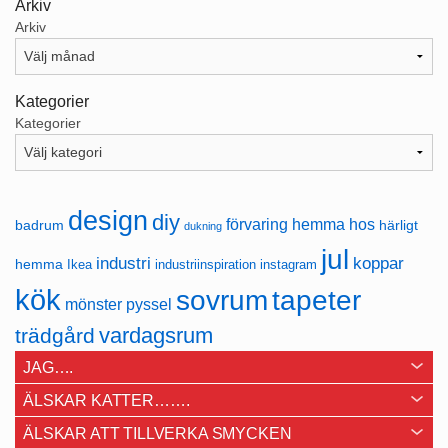
Arkiv
Arkiv
Kategorier
Kategorier
design
diy
förvaring
hemma hos
badrum
härligt
dukning
jul
industri
koppar
hemma
Ikea
industriinspiration
instagram
kök
sovrum
tapeter
mönster
pyssel
vardagsrum
trädgård
JAG….
ÄLSKAR KATTER…….
ÄLSKAR ATT TILLVERKA SMYCKEN