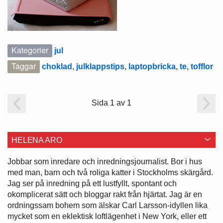
Kategorier
jul
Taggar
choklad
,
julklappstips
,
laptopbricka
,
te
,
tofflor
Sida 1 av 1
HELENA ARO
Jobbar som inredare och ­inredningsjournalist. Bor i hus
med man, barn och två roliga katter i ­Stockholms skärgård.
Jag ser på ­inredning på ett lustfyllt, spontant och
okomplicerat sätt och bloggar rakt från hjärtat. Jag är en
ordningssam bohem som älskar Carl Larsson-idyllen lika
mycket som en eklektisk loftlägenhet i New York, eller ett