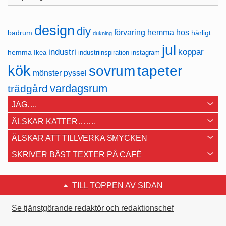
design
diy
förvaring
hemma hos
badrum
härligt
dukning
jul
industri
koppar
hemma
Ikea
industriinspiration
instagram
kök
sovrum
tapeter
mönster
pyssel
vardagsrum
trädgård
JAG….
ÄLSKAR KATTER…….
ÄLSKAR ATT TILLVERKA SMYCKEN
SKRIVER BÄST TEXTER PÅ CAFÉ
TILL TOPPEN AV SIDAN
Se tjänstgörande redaktör och redaktionschef