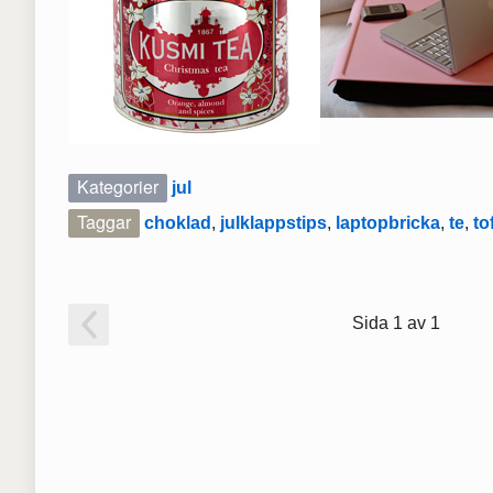
Kategorier
jul
Taggar
choklad
,
julklappstips
,
laptopbricka
,
te
,
to
Sida 1 av 1