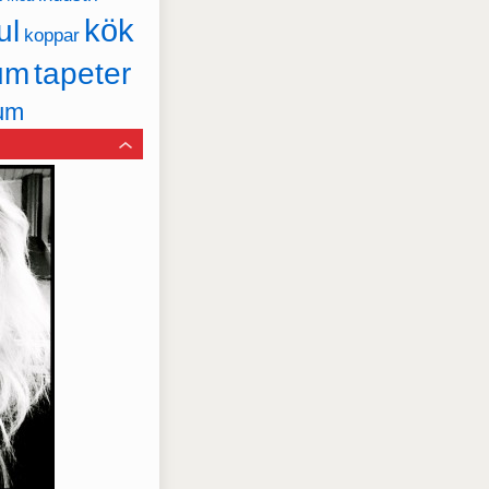
kök
ul
koppar
um
tapeter
um