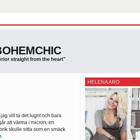
BOHEMCHIC
erior straight from the heart”
HELENA ARO
ag vill ta det lugnt och bara
går att värma i micron, en
brik skulle sitta som en smäck
e
.