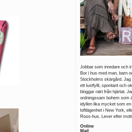
Jobbar som inredare och ­in
Bor i hus med man, barn och
­Stockholms skärgård. Jag 
ett lustfyllt, spontant och 
bloggar rakt från hjärtat. J
ordningssam bohem som äl
idyllen lika mycket som en
loftlägenhet i New York, elle
Ross-hus. Lever efter mottot 
Online
Mail