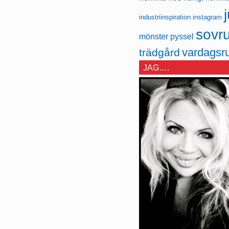
j
industriinspiration
instagram
sovr
mönster
pyssel
vardagsr
trädgård
JAG….