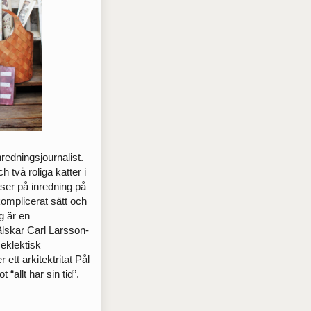
redningsjournalist.
 två roliga katter i
ser på ­inredning på
okomplicerat sätt och
ag är en
skar Carl Larsson-
 eklektisk
r ett arkitektritat Pål
“allt har sin tid”.