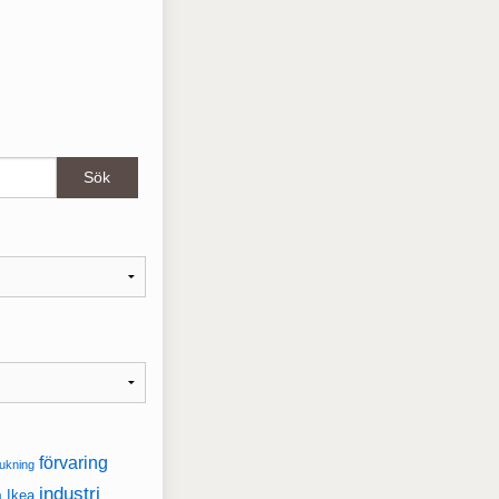
förvaring
ukning
industri
a
Ikea