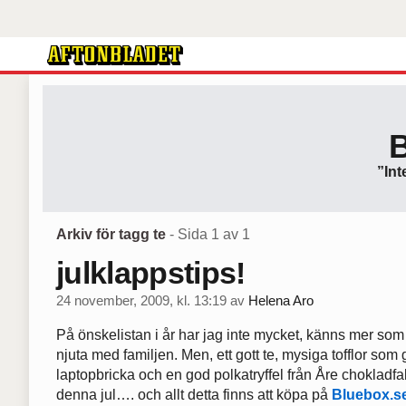
”Int
Arkiv för tagg te
- Sida 1 av 1
julklappstips!
24 november, 2009, kl. 13:19
av
Helena Aro
På önskelistan i år har jag inte mycket, känns mer som j
njuta med familjen. Men, ett gott te, mysiga tofflor som 
laptopbricka och en god polkatryffel från Åre chokladfa
denna jul…. och allt detta finns att köpa på
Bluebox.s