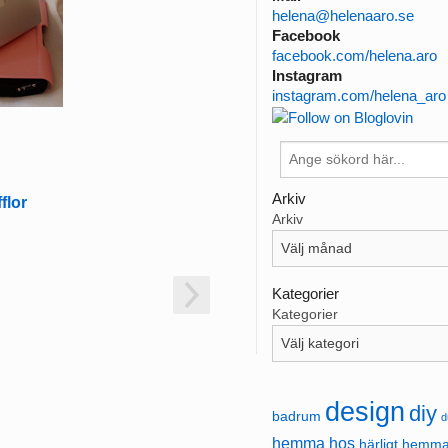
helena@helenaaro.se
Facebook
facebook.com/helena.aro
Instagram
instagram.com/helena_aro
Arkiv
fflor
Arkiv
Kategorier
Kategorier
design
diy
badrum
d
hemma hos
härligt hemm