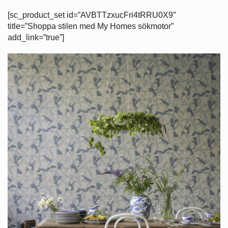
[sc_product_set id=”AVBTTzxucFri4tRRU0X9″
title=”Shoppa stilen med My Homes sökmotor”
add_link=”true”]