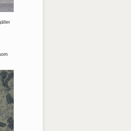
gäller
 som