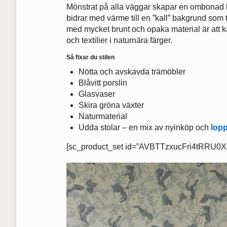
Mönstrat på alla väggar skapar en ombonad kä
bidrar med värme till en ”kall” bakgrund som t
med mycket brunt och opaka material är att k
och textilier i naturnära färger.
Så fixar du stilen
Nötta och avskavda trämöbler
Blåvitt porslin
Glasvaser
Skira gröna växter
Naturmaterial
Udda stolar – en mix av nyinköp och
lop
[sc_product_set id=”AVBTTzxucFri4tRRU0X9″