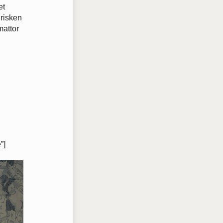
et
 risken
mattor
”]