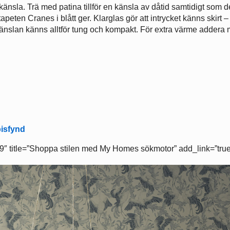
nsla. Trä med patina tillför en känsla av dåtid samtidigt som d
apeten Cranes i blått ger. Klarglas gör att intrycket känns skirt –
änslan känns alltför tung och kompakt. För extra värme addera 
pisfynd
 title=”Shoppa stilen med My Homes sökmotor” add_link=”true