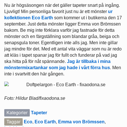
Nu är högsäsongen när det gäller tapeter snart på ingång.
Ljuvligt! Min personliga favorit just nu är ett mönster
ur
kollektionen Eco Earth
som kommer ut i butikerna den 17
september. Just detta mönster ligger Emma von Brömssen
bakom. Be mig inte förklara varför jag fastnade för detta
mönster och en färgställning som blandar gråa, beiga och
senapsgula toner. Egentligen inte alls jag. Men inte gillar
jag mindre för det. Med ett antal vita väggar som nu är redo
att kläs i tapet spanar jag för fullt och funderar på vad jag
ska hitta på för nåt spännande.
Jag är tillbaka i mina
mönstermixartankar som jag hade i vårt förra hus
. Men
inte i svartvitt den här gången.
Foto: Hildur Blad/fixaodona.se
Kategorier
Tapeter
Taggar
Eco
,
Eco Earth
,
Emma von Brömssen
,