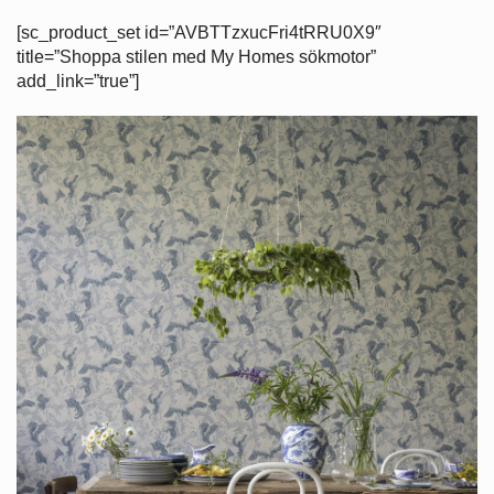
[sc_product_set id=”AVBTTzxucFri4tRRU0X9″
title=”Shoppa stilen med My Homes sökmotor”
add_link=”true”]