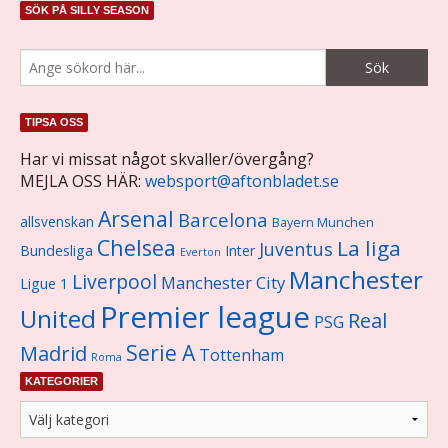
SÖK PÅ SILLY SEASON
TIPSA OSS
Har vi missat något skvaller/övergång?
MEJLA OSS HÄR:
websport@aftonbladet.se
Arsenal
Barcelona
allsvenskan
Bayern Munchen
Chelsea
La liga
Juventus
Bundesliga
Inter
Everton
Manchester
Liverpool
Manchester City
Ligue 1
Premier league
United
Real
PSG
Serie A
Madrid
Tottenham
Roma
KATEGORIER