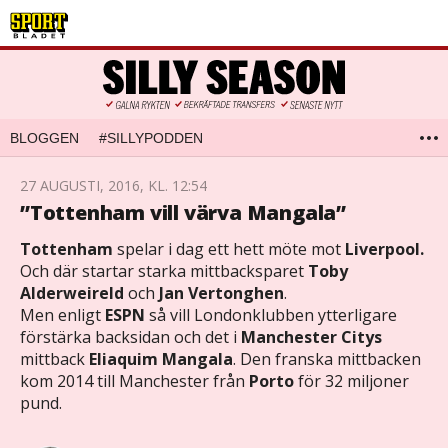
BLOGGEN
#SILLYPODDEN
27 AUGUSTI, 2016, KL. 12:54
”Tottenham vill värva Mangala”
Tottenham
spelar i dag ett hett möte mot
Liverpool.
Och där startar starka mittbacksparet
Toby
Alderweireld
och
Jan Vertonghen
.
Men enligt
ESPN
så vill Londonklubben ytterligare
förstärka backsidan och det i
Manchester Citys
mittback
Eliaquim Mangala
. Den franska mittbacken
kom 2014 till Manchester från
Porto
för 32 miljoner
pund.