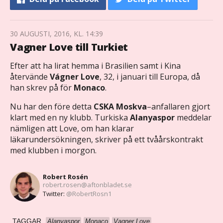
30 AUGUSTI, 2016, KL. 14:39
Vagner Love till Turkiet
Efter att ha lirat hemma i Brasilien samt i Kina
återvände
Vágner Love
, 32, i januari till Europa, då
han skrev på för
Monaco
.
Nu har den före detta
CSKA Moskva
–anfallaren gjort
klart med en ny klubb. Turkiska
Alanyaspor
meddelar
nämligen att Love, om han klarar
läkarundersökningen, skriver på ett tvåårskontrakt
med klubben i morgon.
Robert Rosén
robert.rosen@aftonbladet.se
Twitter:
@RobertRosn1
TAGGAR
Alanyaspor
Monaco
Vagner Love