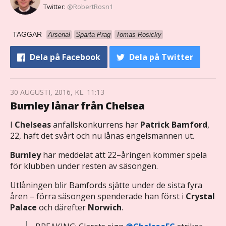
Twitter:
@RobertRosn1
TAGGAR
Arsenal
Sparta Prag
Tomas Rosicky
Dela
på Facebook
Dela
på Twitter
30 AUGUSTI, 2016, KL. 11:13
Burnley lånar från Chelsea
I
Chelseas
anfallskonkurrens har
Patrick Bamford
,
22, haft det svårt och nu lånas engelsmannen ut.
Burnley
har meddelat att 22–åringen kommer spela
för klubben under resten av säsongen.
Utlåningen blir Bamfords sjätte under de sista fyra
åren – förra säsongen spenderade han först i
Crystal
Palace
och därefter
Norwich
.