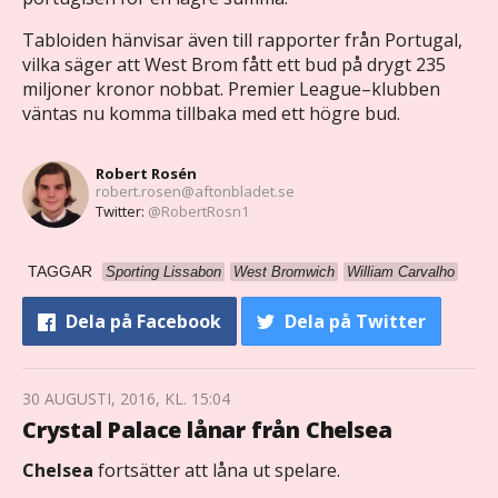
Tabloiden hänvisar även till rapporter från Portugal,
vilka säger att West Brom fått ett bud på drygt 235
miljoner kronor nobbat. Premier League–klubben
väntas nu komma tillbaka med ett högre bud.
Robert Rosén
robert.rosen@aftonbladet.se
Twitter:
@RobertRosn1
TAGGAR
Sporting Lissabon
West Bromwich
William Carvalho
Dela
på Facebook
Dela
på Twitter
30 AUGUSTI, 2016, KL. 15:04
Crystal Palace lånar från Chelsea
Chelsea
fortsätter att låna ut spelare.