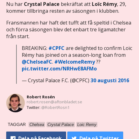
Nu har
Crystal Palace
bekräftat att
Loïc Rémy
, 29,
kommer tillbringa resten av säsongen i klubben.
Fransmannen har haft det tufft att få speltid i Chelsea
och förra säsongen blev det enbart tre ligamatcher
från start.
BREAKING:
#CPFC
are delighted to confirm Loïc
Rémy has joined on a season-long loan from
@ChelseaFC
.
#WelcomeRemy
??
pic.twitter.com/NRHwE8AFMo
— Crystal Palace F.C. (@CPFC)
30 augusti 2016
Robert Rosén
robert.rosen@aftonbladet.se
Twitter:
@RobertRosn1
TAGGAR
Chelsea
Crystal Palace
Loic Remy
Dela
på Facebook
Dela
på Twitter