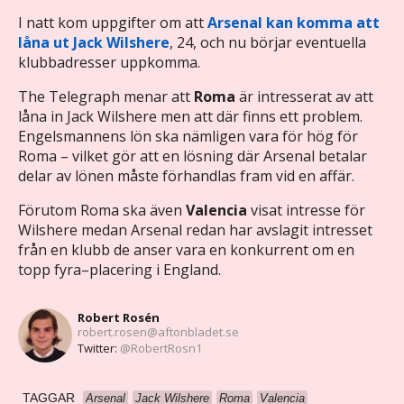
I natt kom uppgifter om att
Arsenal
kan komma att
låna ut
Jack Wilshere
, 24, och nu börjar eventuella
klubbadresser uppkomma.
The Telegraph menar att
Roma
är intresserat av att
låna in Jack Wilshere men att där finns ett problem.
Engelsmannens lön ska nämligen vara för hög för
Roma – vilket gör att en lösning där Arsenal betalar
delar av lönen måste förhandlas fram vid en affär.
Förutom Roma ska även
Valencia
visat intresse för
Wilshere medan Arsenal redan har avslagit intresset
från en klubb de anser vara en konkurrent om en
topp fyra–placering i England.
Robert Rosén
robert.rosen@aftonbladet.se
Twitter:
@RobertRosn1
TAGGAR
Arsenal
Jack Wilshere
Roma
Valencia