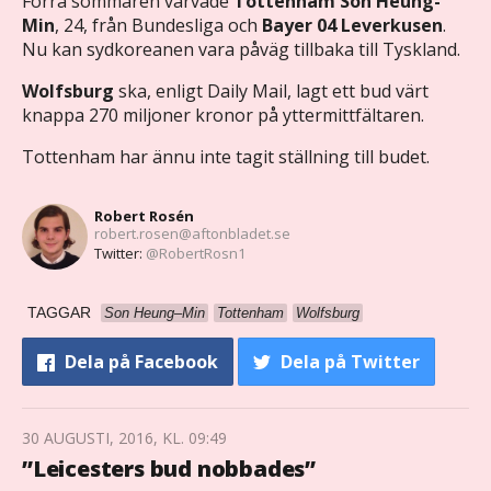
Förra sommaren värvade
Tottenham Son Heung-
Min
, 24, från Bundesliga och
Bayer 04 Leverkusen
.
Nu kan sydkoreanen vara påväg tillbaka till Tyskland.
Wolfsburg
ska, enligt Daily Mail, lagt ett bud värt
knappa 270 miljoner kronor på yttermittfältaren.
Tottenham har ännu inte tagit ställning till budet.
Robert Rosén
robert.rosen@aftonbladet.se
Twitter:
@RobertRosn1
TAGGAR
Son Heung–Min
Tottenham
Wolfsburg
Dela
på Facebook
Dela
på Twitter
30 AUGUSTI, 2016, KL. 09:49
”Leicesters bud nobbades”