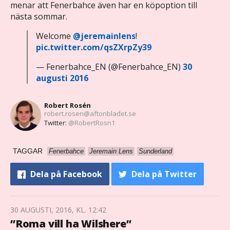
menar att Fenerbahce även har en köpoption till
nästa sommar.
Welcome
@jeremainlens
!
pic.twitter.com/qsZXrpZy39
— Fenerbahce_EN (@Fenerbahce_EN)
30
augusti 2016
Robert Rosén
robert.rosen@aftonbladet.se
Twitter:
@RobertRosn1
TAGGAR
Fenerbahce
Jeremain Lens
Sunderland
Dela
på Facebook
Dela
på Twitter
30 AUGUSTI, 2016, KL. 12:42
”Roma vill ha Wilshere”