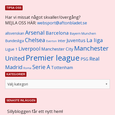
TIPSA OSS
Har vi missat något skvaller/övergång?
MEJLA OSS HÄR:
websport@aftonbladet.se
Arsenal
Barcelona
allsvenskan
Bayern Munchen
Chelsea
La liga
Juventus
Bundesliga
Inter
Everton
Manchester
Liverpool
Manchester City
Ligue 1
Premier league
United
Real
PSG
Serie A
Madrid
Tottenham
Roma
KATEGORIER
SENASTE INLÄGGEN
Sillybloggen får ett nytt hem!