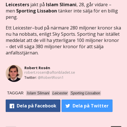
Leicesters
jakt på
Islam Slimani
, 28, går vidare –
men
Sporting Lissabon
tänker inte sälja för en billig
peng.
Ett Leicester–bud på närmare 280 miljoner kronor ska
nu ha nobbats, enligt Sky Sports. Sporting har istället
meddelat att de vill ha ytterligare 100 miljoner kronor
– det vill säga 380 miljoner kronor för att sälja
anfallsstjärnan.
Robert Rosén
robert.rosen@aftonbladet.se
Twitter:
@RobertRosn1
TAGGAR
Islam Slimani
Leicester
Sporting Lissabon
Dela
på Facebook
Dela
på Twitter