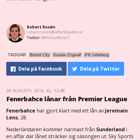
Robert Rosén
robert.rosen@aftonbladet.se
Twitter:
@RobertRosn1
TAGGAR
Bristol City
Gustav Engvall
IFK Göteborg
Dela
på Facebook
Dela
på Twitter
30 AUGUSTI, 2016, KL. 12:48
Fenerbahce lånar från Premier League
Fenerbahce
har gjort klart med ett lån av
Jeremain
Lens
, 28.
Nederländaren kommer närmast från
Sunderland
i
en affär där lånet sträcker sig säsongen ut. Sky Sports