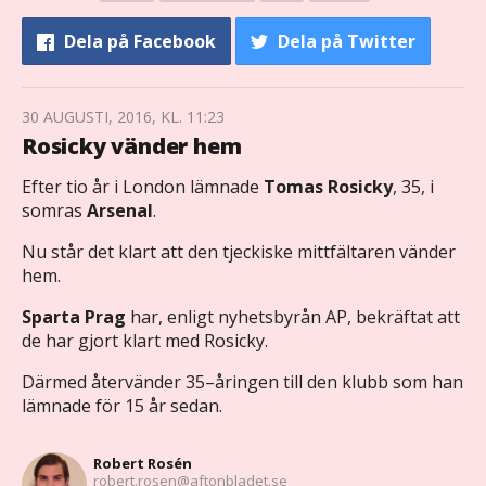
Dela
på Facebook
Dela
på Twitter
30 AUGUSTI, 2016, KL. 11:23
Rosicky vänder hem
Efter tio år i London lämnade
Tomas Rosicky
, 35, i
somras
Arsenal
.
Nu står det klart att den tjeckiske mittfältaren vänder
hem.
Sparta Prag
har, enligt nyhetsbyrån AP, bekräftat att
de har gjort klart med Rosicky.
Därmed återvänder 35–åringen till den klubb som han
lämnade för 15 år sedan.
Robert Rosén
robert.rosen@aftonbladet.se