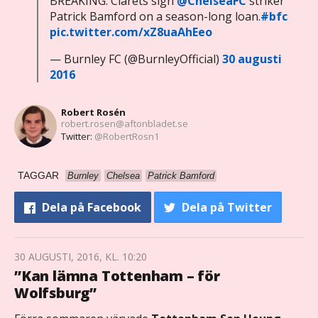
BREAKING: Clarets sign
@ChelseaFC
striker
Patrick Bamford on a season-long loan.
#bfc
pic.twitter.com/xZ8uaAhEeo
— Burnley FC (@BurnleyOfficial)
30 augusti
2016
Robert Rosén
robert.rosen@aftonbladet.se
Twitter:
@RobertRosn1
TAGGAR
Burnley
Chelsea
Patrick Bamford
Dela
på Facebook
Dela
på Twitter
30 AUGUSTI, 2016, KL. 10:20
”Kan lämna Tottenham – för
Wolfsburg”