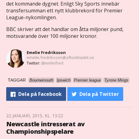
det kommande dygnet. Enligt Sky Sports innebär
transfersumman ett nytt klubbrekord för Premier
League-nykomlingen.
BBC skriver att det handlar om åtta miljoner pund,
motsvarande över 100 miljoner kronor.
Emelie Fredriksson
emelie.fredriksson@aftonbladet.se
Twitter:
@emliefred
TAGGAR
Bournemouth
Ipswich
Premier league
Tyrone Mings
Dela
på Facebook
Dela
på Twitter
22 JANUARI, 2015, KL. 13:22
Newcastle intresserat av
Championshipspelare