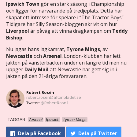
Ipswich Town
gör en stark säsong i Championship
och ligger för närvarande på tredjeplats. Detta har
skapat ett intresse för spelare i ”The Tractor Boys”.
Tidigare har Silly Season-bloggen skrivit om hur
Liverpool
är påväg att vinna dragkampen om
Teddy
Bishop
.
Nu jagas hans lagkamrat,
Tyrone Mings
, av
Newcastle
och
Arsenal
. London-klubben har lett
jakten på vänsterbacken under en längre tid men nu
uppger
Daily Mail
att Newcastle har gett sig in i
jakten på den 21-åriga försvararen.
Robert Rosén
robert.rosen@aftonbladet.se
Twitter:
@RobertRosn1
TAGGAR
Arsenal
Ipswich
Tyrone Mings
Dela
på Facebook
Dela
på Twitter