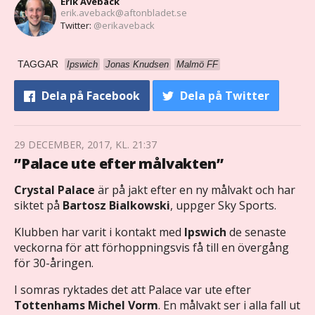
Erik Avebäck
erik.aveback@aftonbladet.se
Twitter:
@erikaveback
TAGGAR
Ipswich
Jonas Knudsen
Malmö FF
Dela
på Facebook
Dela
på Twitter
29 DECEMBER, 2017, KL. 21:37
”Palace ute efter målvakten”
Crystal Palace
är på jakt efter en ny målvakt och har
siktet på
Bartosz Bialkowski
, uppger Sky Sports.
Klubben har varit i kontakt med
Ipswich
de senaste
veckorna för att förhoppningsvis få till en övergång
för 30-åringen.
I somras ryktades det att Palace var ute efter
Tottenhams Michel Vorm
. En målvakt ser i alla fall ut