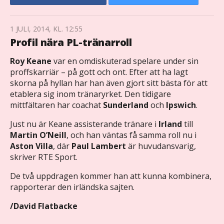
1 JULI, 2014, KL. 12:55
Profil nära PL-tränarroll
Roy Keane
var en omdiskuterad spelare under sin
proffskarriär – på gott och ont. Efter att ha lagt
skorna på hyllan har han även gjort sitt bästa för att
etablera sig inom tränaryrket. Den tidigare
mittfältaren har coachat
Sunderland
och
Ipswich
.
Just nu är Keane assisterande tränare i
Irland
till
Martin O’Neill
, och han väntas få samma roll nu i
Aston Villa
, där
Paul Lambert
är huvudansvarig,
skriver RTE Sport.
De två uppdragen kommer han att kunna kombinera,
rapporterar den irländska sajten.
/David Flatbacke