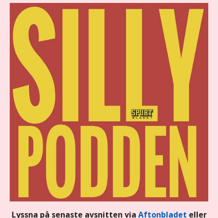
Lyssna på senaste avsnitten via
Aftonbladet
eller