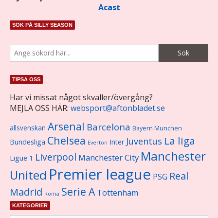
Acast
SÖK PÅ SILLY SEASON
TIPSA OSS
Har vi missat något skvaller/övergång?
MEJLA OSS HÄR:
websport@aftonbladet.se
Arsenal
Barcelona
allsvenskan
Bayern Munchen
Chelsea
La liga
Juventus
Bundesliga
Inter
Everton
Manchester
Liverpool
Manchester City
Ligue 1
Premier league
United
Real
PSG
Serie A
Madrid
Tottenham
Roma
KATEGORIER