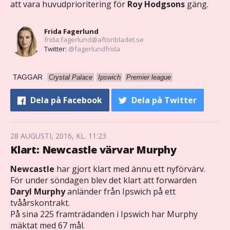
att vara huvudprioritering för
Roy Hodgsons
gäng.
Frida Fagerlund
frida.fagerlund@aftonbladet.se
Twitter:
@fagerlundfrida
TAGGAR
Crystal Palace
Ipswich
Premier league
Dela
på Facebook
Dela
på Twitter
28 AUGUSTI, 2016, KL. 11:23
Klart: Newcastle värvar Murphy
Newcastle
har gjort klart med ännu ett nyförvärv.
För under söndagen blev det klart att forwarden
Daryl Murphy
anländer från Ipswich på ett
tvåårskontrakt.
På sina 225 framträdanden i Ipswich har Murphy
mäktat med 67 mål.