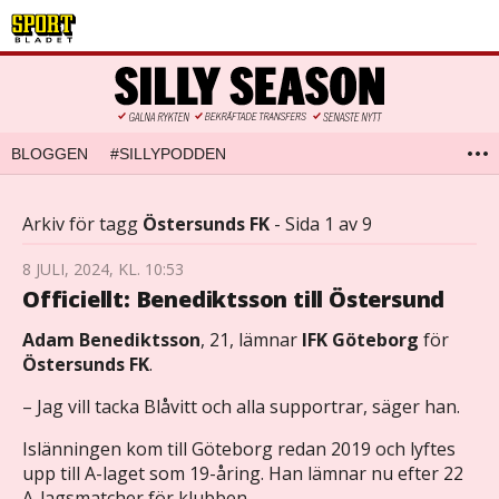
BLOGGEN
#SILLYPODDEN
Arkiv för tagg
Östersunds FK
- Sida 1 av 9
8 JULI, 2024, KL. 10:53
Officiellt: Benediktsson till Östersund
Adam
Benediktsson
, 21, lämnar
IFK
Göteborg
för
Östersunds
FK
.
– Jag vill tacka Blåvitt och alla supportrar, säger han.
Islänningen kom till Göteborg redan 2019 och lyftes
upp till A-laget som 19-åring. Han lämnar nu efter 22
A-lagsmatcher för klubben.