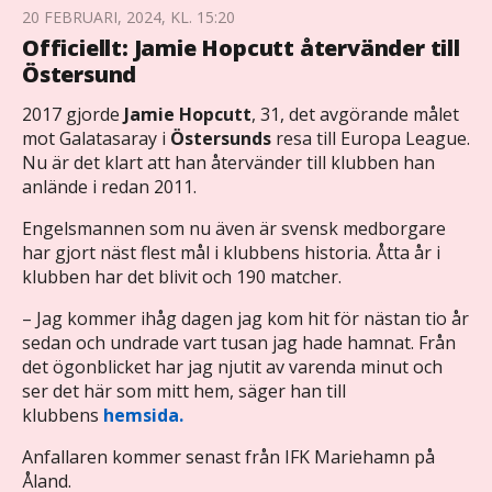
20 FEBRUARI, 2024, KL. 15:20
Officiellt: Jamie Hopcutt återvänder till
Östersund
2017 gjorde
Jamie Hopcutt
, 31, det avgörande målet
mot Galatasaray i
Östersunds
resa till Europa League.
Nu är det klart att han återvänder till klubben han
anlände i redan 2011.
Engelsmannen som nu även är svensk medborgare
har gjort näst flest mål i klubbens historia. Åtta år i
klubben har det blivit och 190 matcher.
– Jag kommer ihåg dagen jag kom hit för nästan tio år
sedan och undrade vart tusan jag hade hamnat. Från
det ögonblicket har jag njutit av varenda minut och
ser det här som mitt hem, säger han till
klubbens
hemsida.
Anfallaren kommer senast från IFK Mariehamn på
Åland.