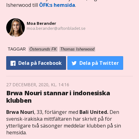
Isherwood till
ÖFK:s hemsida
.
Moa Berander
moa.berander@aftonbladet.se
TAGGAR
Östersunds FK
Thomas Isherwood
Dela
på Facebook
Dela
på Twitter
27 DECEMBER, 2020, KL. 14:16
Brwa Nouri stannar i indonesiska
klubben
Brwa Nouri
, 33, förlänger med
Bali United.
Den
svensk-irakiska mittfältaren har skrivit på för
ytterligare två säsonger meddelar klubben på sin
hemsida.