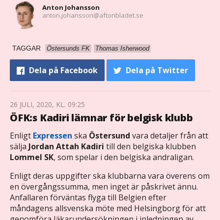
Anton Johansson
anton.johansson@aftonbladet.se
TAGGAR
Östersunds FK
Thomas Isherwood
Dela
på Facebook
Dela
på Twitter
26 JULI, 2020, KL. 09:25
ÖFK:s Kadiri lämnar för belgisk klubb
Enligt
Expressen
ska
Östersund
vara detaljer från att
sälja
Jordan Attah Kadiri
till den belgiska klubben
Lommel SK
, som spelar i den belgiska andraligan.
Enligt deras uppgifter ska klubbarna vara överens om
en övergångssumma, men inget är påskrivet ännu.
Anfallaren förväntas flyga till Belgien efter
måndagens allsvenska möte med Helsingborg för att
genomföra läkarundersökningen i inledningen av