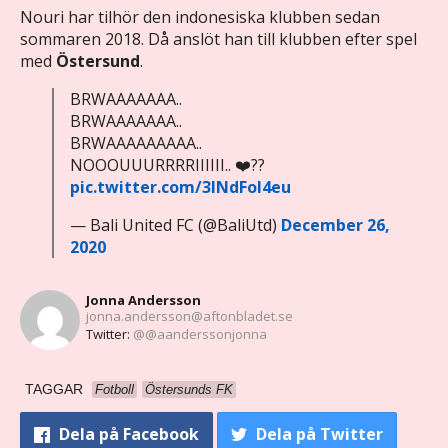
Nouri har tilhör den indonesiska klubben sedan
sommaren 2018. Då anslöt han till klubben efter spel
med
Östersund
.
BRWAAAAAAA..
BRWAAAAAAA..
BRWAAAAAAAAA..
NOOOUUURRRRIIIIII.. ❤️??
pic.twitter.com/3INdFoI4eu
— Bali United FC (@BaliUtd)
December 26,
2020
Jonna Andersson
jonna.andersson@aftonbladet.se
Twitter:
@@aanderssonjonna
TAGGAR
Fotboll
Östersunds FK
Dela
på Facebook
Dela
på Twitter