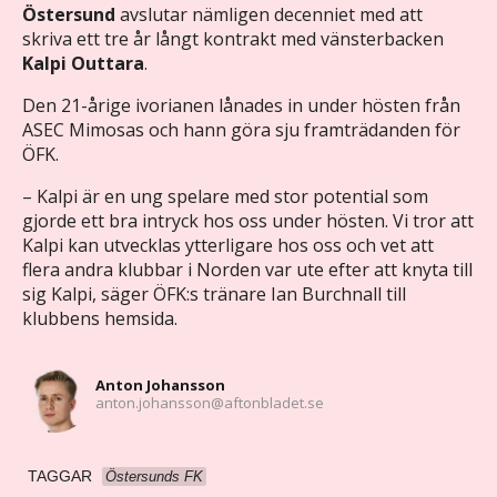
Östersund
avslutar nämligen decenniet med att
skriva ett tre år långt kontrakt med vänsterbacken
Kalpi Outtara
.
Den 21-årige ivorianen lånades in under hösten från
ASEC Mimosas och hann göra sju framträdanden för
ÖFK.
– Kalpi är en ung spelare med stor potential som
gjorde ett bra intryck hos oss under hösten. Vi tror att
Kalpi kan utvecklas ytterligare hos oss och vet att
flera andra klubbar i Norden var ute efter att knyta till
sig Kalpi, säger ÖFK:s tränare Ian Burchnall till
klubbens hemsida.
Anton Johansson
anton.johansson@aftonbladet.se
TAGGAR
Östersunds FK