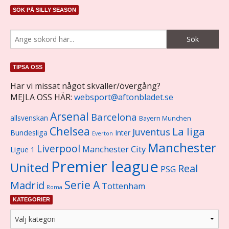
SÖK PÅ SILLY SEASON
TIPSA OSS
Har vi missat något skvaller/övergång?
MEJLA OSS HÄR:
websport@aftonbladet.se
Arsenal
Barcelona
allsvenskan
Bayern Munchen
Chelsea
La liga
Juventus
Bundesliga
Inter
Everton
Manchester
Liverpool
Manchester City
Ligue 1
Premier league
United
Real
PSG
Serie A
Madrid
Tottenham
Roma
KATEGORIER