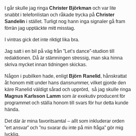
I går skulle jag ringa
Christer Björkman
och var lite
snabbt i telefonlistan och råkade trycka på
Christer
Sandelin
i stället. Turligt nog hann inga signaler gå fram
förrän jag upptäckte mitt misstag.
I vintras gick det inte riktigt lika bra.
Jag satt i en bil på väg från ”Let’s dance”-studion till
redaktionen. Då är stämningen stressig, man ska hinna
skriva mycket innan tidningen skickas.
Någon i pubilken hade, enligt
Björn Ranelid
, hånskrattat
åt honom mitt under hans dansnummer, vilket gjorde den
käre Ranelid väldigt sårad och upprörd, så jag skulle ringa
Magnus Karlsson Lamm
som är exekutiv producent för
programmet och ställa honom till svars för hur detta kunde
hända.
Det där är mina favoritsamtal – allt som inkluderar orden
”ert ansvar” och ”nu svarar du inte på min fråga” gör mig
lycklig.