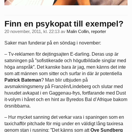
Finn en psykopat till exempel?
20 november, 2011, kl. 22:13
av
Malin Collin, reporter
Saker man funderar på en söndag i november:
– Tv-reklamen för dejtingsajten E-darling. Deras usp är
satsningen på ”sofistikerade och högutbildade singlar med
höga anspråk”. Det kanske bara är jag, men känns det inte
som att männen som sitter och surfar in där är potentiella
Patrick Bateman
? Man blir utbjuden på
avsmakningsmeny på Franzén/Lindeberg och slutar med
huvudet avkapat i en Gaggenau-frys, fortfarande med Dust
it-volym i håret och en hint av Byredos Bal d’Afrique bakom
örsnibbarna.
– Hur mycket sanning det verkar vara i spaningen som en
taxichafför pitchade för mig under en väldigt lång taxiresa
genom stan i rusning: ”Det känns som att
Ove Sundberg