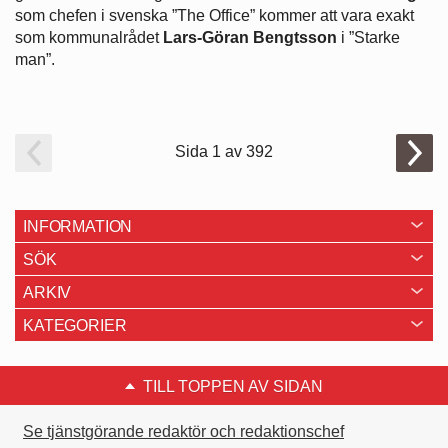
som chefen i svenska ”The Office” kommer att vara exakt
som kommunalrådet
Lars-Göran Bengtsson
i ”Starke
man”.
Sida 1 av 392
INFORMATION
SÖK
ARKIV
KATEGORIER
TILL TOPPEN AV SIDAN
Se tjänstgörande redaktör och redaktionschef