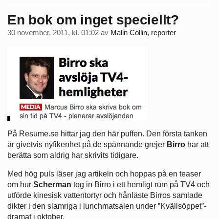
En bok om inget speciellt?
30 november, 2011, kl. 01:02
av
Malin Collin, reporter
På Resume.se hittar jag den här puffen. Den första tanken
är givetvis nyfikenhet på de spännande grejer
Birro
har att
berätta som aldrig har skrivits tidigare.
Med hög puls läser jag artikeln och hoppas på en teaser
om hur
Scherman
tog in Birro i ett hemligt rum på TV4 och
utförde kinesisk vattentortyr och hånläste Birros samlade
dikter i den slamriga i lunchmatsalen under ”Kvällsöppet”-
dramat i oktober.