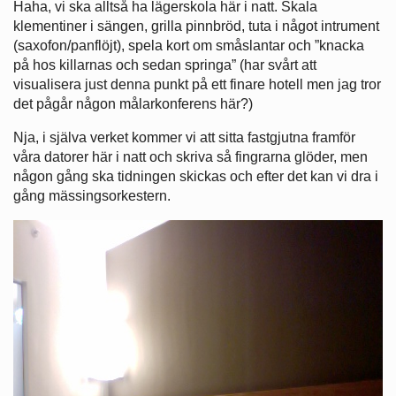
Haha, vi ska alltså ha lägerskola här i natt. Skala
klementiner i sängen, grilla pinnbröd, tuta i något intrument
(saxofon/panflöjt), spela kort om småslantar och ”knacka
på hos killarnas och sedan springa” (har svårt att
visualisera just denna punkt på ett finare hotell men jag tror
det pågår någon målarkonferens här?)
Nja, i själva verket kommer vi att sitta fastgjutna framför
våra datorer här i natt och skriva så fingrarna glöder, men
någon gång ska tidningen skickas och efter det kan vi dra i
gång mässingsorkestern.