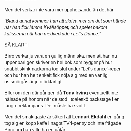
Men det verkar inte vara mer upphetsande än det här:
”Bland annat kommer han att skriva mer om det som hände
när han fick lämna Kvällsöppet, och spelet bakom
kulisserna när han medverkade i Let’s Dance.”
SÅ KLART!
Birro verkar ju vara en gullig människa, men att han nu
uppenbarligen skriver en hel bok som bygger på hur
snabbt skinkmackorna tog slut under ”Let’s dance”-repen
och hur han helt enkelt fick nöja sig med en vanlig
ostsmörgås är ju oförklarligt.
Eller om den där gången då
Tony Irving
eventuellt inte
hälsade på honom när de stod i toalettkö backstage i en
längre reklampaus. Det måste ha svidit.
Men det smakigaste är säkert att
Lennart Ekdahl
en gång
tog sig en kopp kaffe i något TV4-pentry och inte frågade
Birro om han ville ha en påtår.