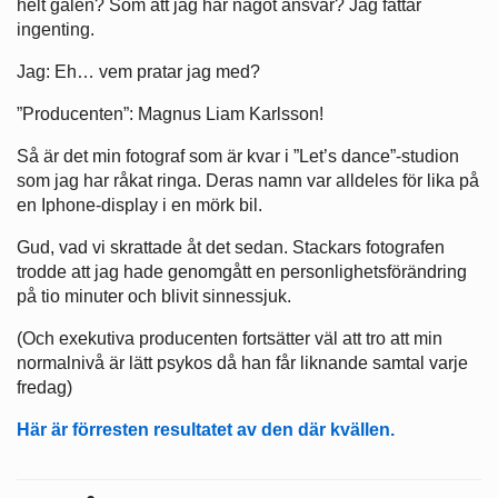
helt galen? Som att jag har något ansvar? Jag fattar
ingenting.
Jag: Eh… vem pratar jag med?
”Producenten”: Magnus Liam Karlsson!
Så är det min fotograf som är kvar i ”Let’s dance”-studion
som jag har råkat ringa. Deras namn var alldeles för lika på
en Iphone-display i en mörk bil.
Gud, vad vi skrattade åt det sedan. Stackars fotografen
trodde att jag hade genomgått en personlighetsförändring
på tio minuter och blivit sinnessjuk.
(Och exekutiva producenten fortsätter väl att tro att min
normalnivå är lätt psykos då han får liknande samtal varje
fredag)
Här är förresten resultatet av den där kvällen.