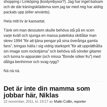
shopping i Linköping (kostymbyxor?). Jag har inget balsam
och de där träningskläderna som jag tar med mig har aldrig
packats upp (eller använts).
Hela mitt liv är kaosartat.
Tänk om man dessutom skulle behöva stå på en scen
varje kväll och sjunga en massa patetiska skitlåtar man
skrev 1994 ”för att tjäna pengar på sina överåriga gamla
fans”, tvingas hälla i sig vidrig starksprit ”för att upprätthålla
sin image som rockstjärna” och behöva slå sönder gitarrer
och tunna tv-apparater (och missa ”Bonde söker fru”) med
dåliga benhinnor och svag rygg?
Nä nä nä.
Det är inte din mamma som
jobbar här, Niklas
22 november, 2011, kl. 19:17
av
Malin Collin, reporter