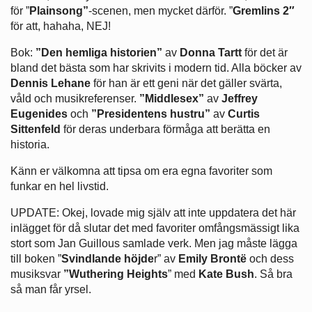
för ”
Plainsong”
-scenen, men mycket därför. ”
Gremlins 2″
för att, hahaha, NEJ!
Bok:
”Den hemliga historien”
av
Donna Tartt
för det är
bland det bästa som har skrivits i modern tid. Alla böcker av
Dennis Lehane
för han är ett geni när det gäller svärta,
våld och musikreferenser.
”Middlesex”
av
Jeffrey
Eugenides
och
”Presidentens hustru”
av
Curtis
Sittenfeld
för deras underbara förmåga att berätta en
historia.
Känn er välkomna att tipsa om era egna favoriter som
funkar en hel livstid.
UPDATE: Okej, lovade mig själv att inte uppdatera det här
inlägget för då slutar det med favoriter omfångsmässigt lika
stort som Jan Guillous samlade verk. Men jag måste lägga
till boken ”
Svindlande höjde
r” av
Emily Brontë
och dess
musiksvar
”
Wuthering Heights
” med
Kate Bush
. Så bra
så man får yrsel.