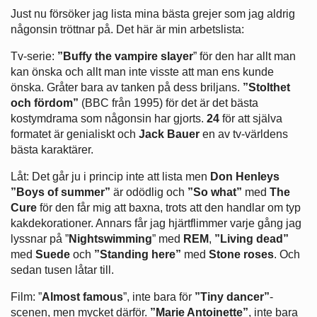
Just nu försöker jag lista mina bästa grejer som jag aldrig
någonsin tröttnar på. Det här är min arbetslista:
Tv-serie:
”Buffy the vampire slayer
” för den har allt man
kan önska och allt man inte visste att man ens kunde
önska. Gråter bara av tanken på dess briljans.
”Stolthet
och fördom”
(BBC från 1995) för det är det bästa
kostymdrama som någonsin har gjorts.
24
för att själva
formatet är genialiskt och
Jack Bauer
en av tv-världens
bästa karaktärer.
Låt: Det går ju i princip inte att lista men
Don Henleys
”Boys of summer”
är odödlig och
”So what”
med
The
Cure
för den får mig att baxna, trots att den handlar om typ
kakdekorationer. Annars får jag hjärtflimmer varje gång jag
lyssnar på ”
Nightswimming
” med
REM
,
”Living dead”
med
Suede
och
”Standing here”
med
Stone roses
. Och
sedan tusen låtar till.
Film: ”
Almost famous
”, inte bara för
”Tiny dancer”
-
scenen, men mycket därför.
”Marie Antoinette”
, inte bara