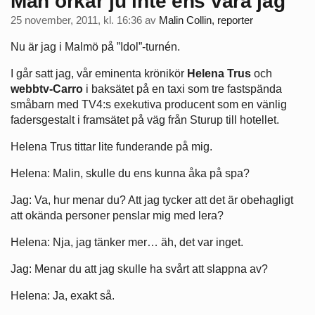
Man orkar ju inte ens vara jag
25 november, 2011, kl. 16:36
av
Malin Collin, reporter
Nu är jag i Malmö på ”Idol”-turnén.
I går satt jag, vår eminenta krönikör
Helena Trus
och
webbtv-Carro
i baksätet på en taxi som tre fastspända
småbarn med TV4:s exekutiva producent som en vänlig
fadersgestalt i framsätet på väg från Sturup till hotellet.
Helena Trus tittar lite funderande på mig.
Helena: Malin, skulle du ens kunna åka på spa?
Jag: Va, hur menar du? Att jag tycker att det är obehagligt
att okända personer penslar mig med lera?
Helena: Nja, jag tänker mer… äh, det var inget.
Jag: Menar du att jag skulle ha svårt att slappna av?
Helena: Ja, exakt så.