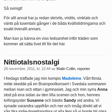
Så svinigt!
För allt annat har ju redan skrivits, vridits, vinklats och
vänts på tusentals gånger i de båda kvällstidningarna och
exakt överallt annars.
Man kan ju känna en viss ledsamhet inför träden som
kommer att sätta livet till för det här.
Nittiotalsnostalgi
28 november, 2011, kl. 22:44
av
Malin Collin, reporter
I fredags träffade jag min kompis
Madeleine
. Vårt första
möte skedde på en Brainpoolkonsert i Svedala sommaren
mellan nian och ettan i gymnasiet. Jag och min syrra
Anna
stod på ena sidan av den lilla scenen och hon, hennes
tvillingsyster
Susanne
och bästis
Sandy
vid andra. Vi
synade varandra uppifrån och ner och insåg direkt att vi
såg lika indie-tingeltangliga ut alla fem så vi borde bli nära