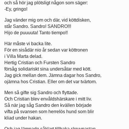
och så hör jag plötsligt någon som säger:
-Ey, gringo!
Jag vänder mig om och där, vid köttdisken,
står Sandro. Sandro! SANDRO!!!
Hijo de puuuuta! Tanto tiempo!!
Här måste vi backa lite.
För en sisådär nio år sedan var köttronen
i Villa Marta delad.
Hertig Cristian och Fursten Sandro
försåg solidariskt sina undersåtar med kött.
Jag gick mellan dem. Jämna dagar hos Sandro,
ojämna hos Cristian. Eller om det var tvärtom.
Men så gifte sig Sandro och flyttade.
Och Cristian blev envåldshärskare i mitt liv.
Så när jag såg Sandro den kvällen började
vifta på svansen som herrelös hund som blir
kliad under hakan.
Och jag lämnade såklart tillbaka skruvpastan