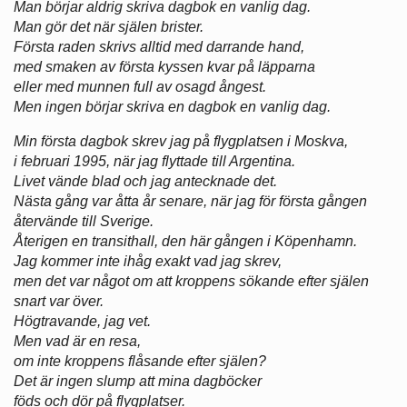
Man börjar aldrig skriva dagbok en vanlig dag.
Man gör det när själen brister.
Första raden skrivs alltid med darrande hand,
med smaken av första kyssen kvar på läpparna
eller med munnen full av osagd ångest.
Men ingen börjar skriva en dagbok en vanlig dag.
Min första dagbok skrev jag på flygplatsen i Moskva,
i februari 1995, när jag flyttade till Argentina.
Livet vände blad och jag antecknade det.
Nästa gång var åtta år senare, när jag för första gången
återvände till Sverige.
Återigen en transithall, den här gången i Köpenhamn.
Jag kommer inte ihåg exakt vad jag skrev,
men det var något om att kroppens sökande efter själen
snart var över.
Högtravande, jag vet.
Men vad är en resa,
om inte kroppens flåsande efter själen?
Det är ingen slump att mina dagböcker
föds och dör på flygplatser.