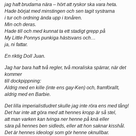
jag haft brudarna nära – hört att ryskor ska vara heta.
Hade börjat med minstingen och sen tagit systrarna
i tur och ordning ända upp i tonåren.
Min och deras.
Hade till och med kunnat ta ett stadigt grepp på
My Little Ponnys punkiga hästsvans och…
ja, ni fattar.
En riktig Doll Juan.
Jag har bara haft två regler, två moraliska spärrar, när det
kommer
till dockpippning:
Aldrig med en kille (inte ens gay-Ken) och, framförallt,
aldrig med en Barbie.
Det lilla imperialistludret skulle jag inte röra ens med tång!
Det har inte att göra med att hennes kropp är så stel,
att man varken kan tvinga ner henne på knä eller
sära på hennes ben sidleds, eller att hon saknar kisshål.
Det är hennes ideologi som gör henne oknullbar.