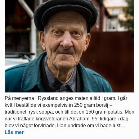
På menyerna i Ryssland anges maten alltid i gram. I går
kväll beställde vi exempelvis in 250 gram borstj –
traditionell rysk soppa, och till det en 150 gram potatis. Men
när vi träffade krigsveteranen Abraham, 95, tidigare i dag
blev vi något förvirrade. Han undrade om vi hade lust…
Läs mer