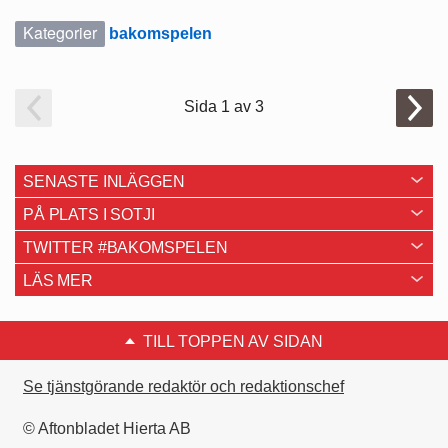
Kategorier
bakomspelen
Sida 1 av 3
SENASTE INLÄGGEN
PÅ PLATS I SOTJI
TWITTER #BAKOMSPELEN
LÄS MER
TILL TOPPEN AV SIDAN
Se tjänstgörande redaktör och redaktionschef
© Aftonbladet Hierta AB