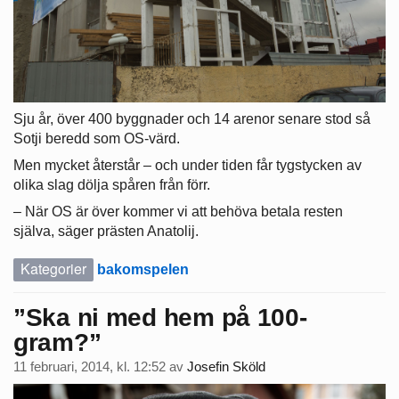
Sju år, över 400 byggnader och 14 arenor senare stod så
Sotji beredd som OS-värd.
Men mycket återstår – och under tiden får tygstycken av
olika slag dölja spåren från förr.
– När OS är över kommer vi att behöva betala resten
själva, säger prästen Anatolij.
Kategorier
bakomspelen
”Ska ni med hem på 100-
gram?”
11 februari, 2014, kl. 12:52
av
Josefin Sköld