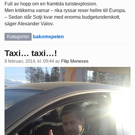
Full av hopp om en framtida turistexplosion.
Men kritikerna varnar – rika ryssar reser hellre till Europa.
– Sedan står Sotji kvar med enorma budgetunderskott,
säger Alexander Valov.
Kategorier
bakomspelen
Taxi… taxi…!
8 februari, 2014, kl. 09:44
av
Filip Meneses