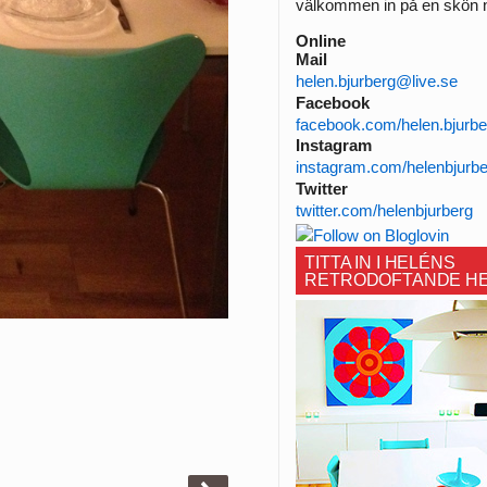
välkommen in på en skön n
Online
Mail
helen.bjurberg@live.se
Facebook
facebook.com/helen.bjurbe
Instagram
instagram.com/helenbjurb
Twitter
twitter.com/helenbjurberg
TITTA IN I HELÉNS
RETRODOFTANDE H