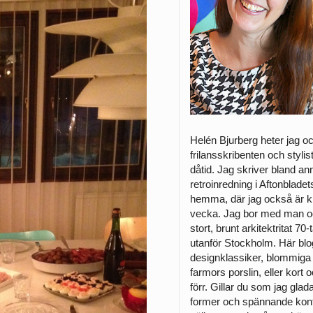
Helén Bjurberg heter jag o
frilansskribenten och styli
dåtid. Jag skriver bland a
retroinredning i Aftonblade
hemma, där jag också är k
vecka. Jag bor med man och
stort, brunt arkitektritat 7
utanför Stockholm. Här bl
designklassiker, blommiga 
farmors porslin, eller kort o
förr. Gillar du som jag glad
former och spännande kont