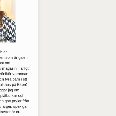
ch är
sten som är galen i
nnat om
ts magasin Härligt
rönikör varannan
 fyra barn i ett
0-talshus på Ekerö
oggar jag om
plåtburkar och
ch gott prylar från
a färger, spexiga
raster är du