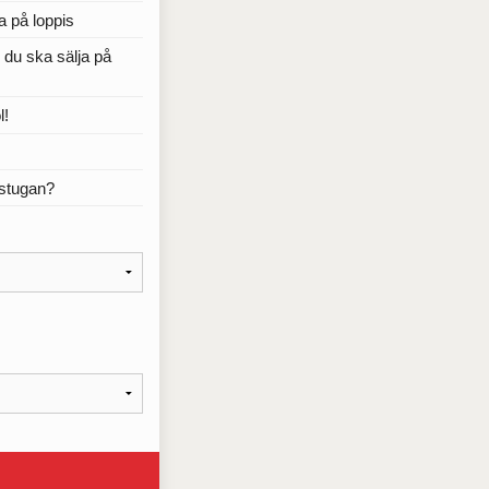
a på loppis
r du ska sälja på
l!
rstugan?