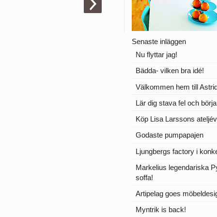
Senaste inläggen
Nu flyttar jag!
Bädda- vilken bra idé!
Välkommen hem till Astrid
Lär dig stava fel och börj
Köp Lisa Larssons ateljév
Godaste pumpapajen
Ljungbergs factory i konk
Markelius legendariska 
soffa!
Artipelag goes möbeldesi
Myntrik is back!