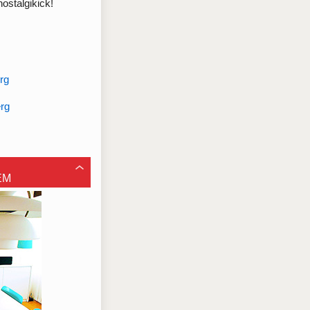
ostalgikick!
rg
erg
EM