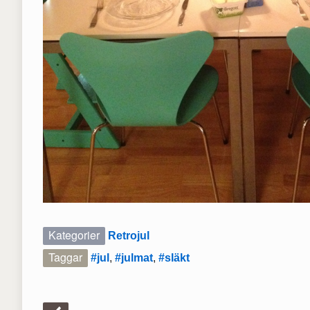
Kategorier
Retrojul
Taggar
#jul
,
#julmat
,
#släkt