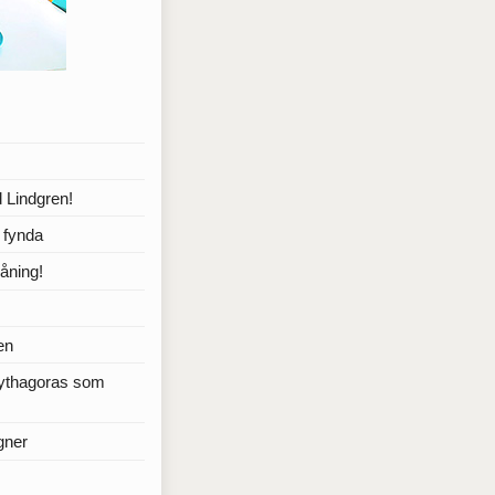
 Lindgren!
a fynda
åning!
en
Pythagoras som
gner