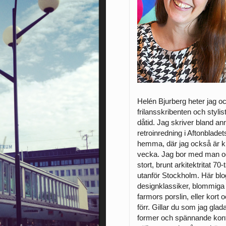
Helén Bjurberg heter jag o
frilansskribenten och styli
dåtid. Jag skriver bland a
retroinredning i Aftonblade
hemma, där jag också är k
vecka. Jag bor med man och
stort, brunt arkitektritat 7
utanför Stockholm. Här bl
designklassiker, blommiga 
farmors porslin, eller kort o
förr. Gillar du som jag glad
former och spännande kont