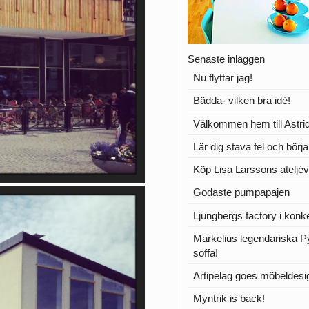
Senaste inläggen
Nu flyttar jag!
Bädda- vilken bra idé!
Välkommen hem till Astrid
Lär dig stava fel och börj
Köp Lisa Larssons ateljév
Godaste pumpapajen
Ljungbergs factory i konk
Markelius legendariska 
soffa!
Artipelag goes möbeldesi
Myntrik is back!