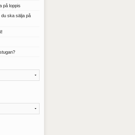
a på loppis
r du ska sälja på
l!
rstugan?