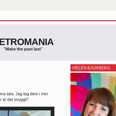
ETROMANIA
”Make the past last”
HELÉN BJURBERG
erna tala. Jag tog dem i min
er är det snyggt?