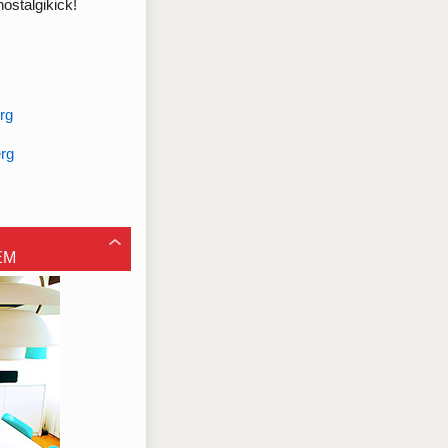
ostalgikick!
rg
erg
EM