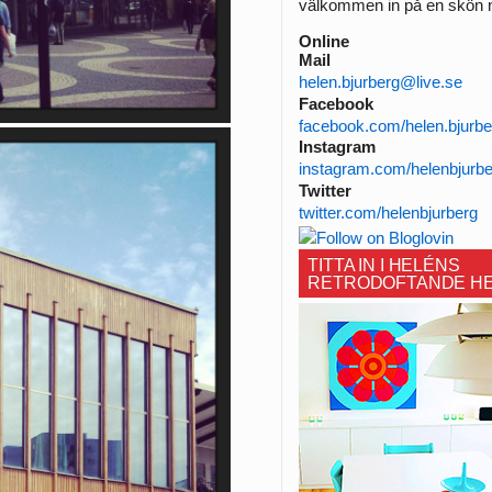
välkommen in på en skön n
Online
Mail
helen.bjurberg@live.se
Facebook
facebook.com/helen.bjurbe
Instagram
instagram.com/helenbjurb
Twitter
twitter.com/helenbjurberg
TITTA IN I HELÉNS
RETRODOFTANDE H