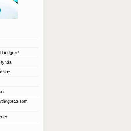
 Lindgren!
a fynda
åning!
en
Pythagoras som
gner