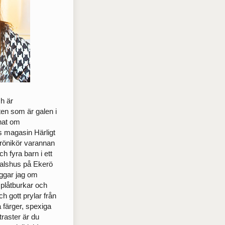
ch är
sten som är galen i
nnat om
ts magasin Härligt
rönikör varannan
 fyra barn i ett
0-talshus på Ekerö
oggar jag om
plåtburkar och
ch gott prylar från
a färger, spexiga
raster är du