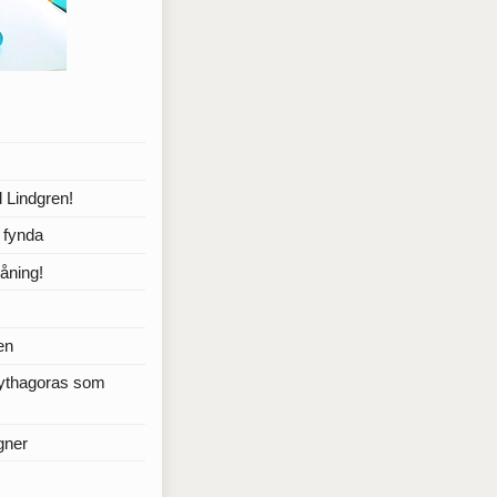
 Lindgren!
a fynda
åning!
en
Pythagoras som
gner