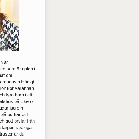
ch är
sten som är galen i
nnat om
ts magasin Härligt
rönikör varannan
 fyra barn i ett
0-talshus på Ekerö
oggar jag om
plåtburkar och
ch gott prylar från
a färger, spexiga
raster är du