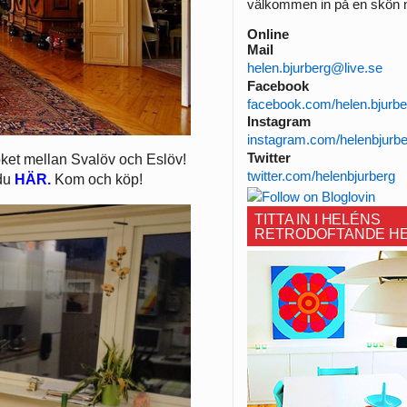
välkommen in på en skön n
Online
Mail
helen.bjurberg@live.se
Facebook
facebook.com/helen.bjurbe
Instagram
instagram.com/helenbjurb
Twitter
öket mellan Svalöv och Eslöv!
twitter.com/helenbjurberg
 du
HÄR.
Kom och köp!
TITTA IN I HELÉNS
RETRODOFTANDE H