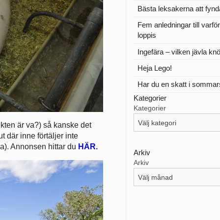
Bästa leksakerna att fynd
Fem anledningar till varfö
loppis
Ingefära – vilken jävla knö
Heja Lego!
Har du en skatt i somma
Kategorier
Kategorier
ekten är va?) så kanske det
ut där inne förtäljer inte
na). Annonsen hittar du
HÄR.
Arkiv
Arkiv