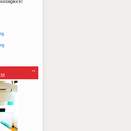
ostalgikick!
rg
erg
EM