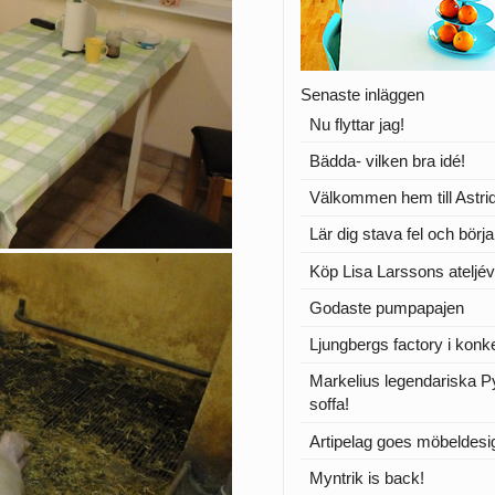
Senaste inläggen
Nu flyttar jag!
Bädda- vilken bra idé!
Välkommen hem till Astrid
Lär dig stava fel och börj
Köp Lisa Larssons ateljév
Godaste pumpapajen
Ljungbergs factory i konk
Markelius legendariska 
soffa!
Artipelag goes möbeldesi
Myntrik is back!