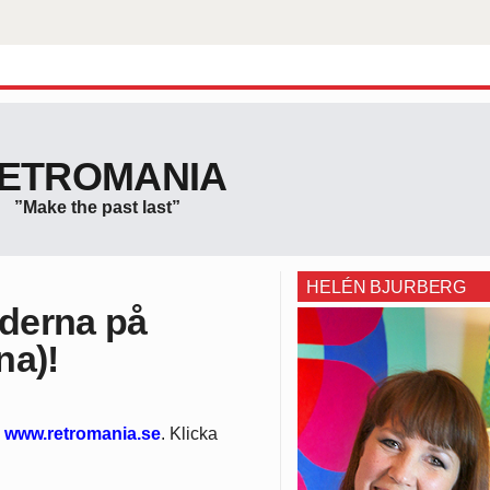
ETROMANIA
”Make the past last”
HELÉN BJURBERG
äderna på
na)!
www.retromania.se
. Klicka