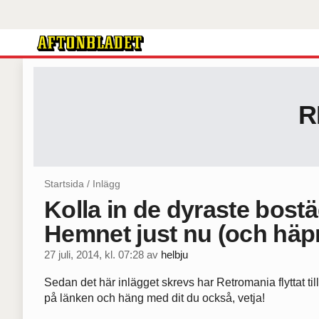
R
Startsida
/
Inlägg
Kolla in de dyraste bost
Hemnet just nu (och häp
27 juli, 2014, kl. 07:28
av
helbju
Sedan det här inlägget skrevs har Retromania flyttat till
på länken och häng med dit du också, vetja!