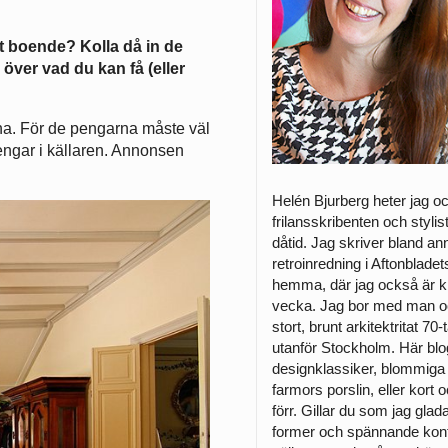
t boende? Kolla då in de
ver vad du kan få (eller
tuna. För de pengarna måste väl
engar i källaren. Annonsen
Helén Bjurberg heter jag o
frilansskribenten och styli
dåtid. Jag skriver bland a
retroinredning i Aftonblade
hemma, där jag också är k
vecka. Jag bor med man och
stort, brunt arkitektritat 7
utanför Stockholm. Här bl
designklassiker, blommiga 
farmors porslin, eller kort o
förr. Gillar du som jag glad
former och spännande kont