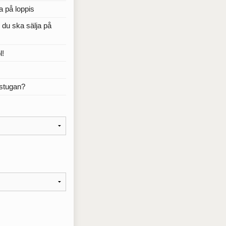
a på loppis
r du ska sälja på
l!
rstugan?