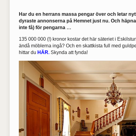
Har du en herrans massa pengar över och letar nyt
dyraste annonserna på Hemnet just nu. Och häpna ö
inte få) för pengarna …
135 000 000 (!) kronor kostar det här säteriet i Eskils
ändå möblerna ingå? Och en skattkista full med guldp
hittar du
HÄR.
Skynda att fynda!