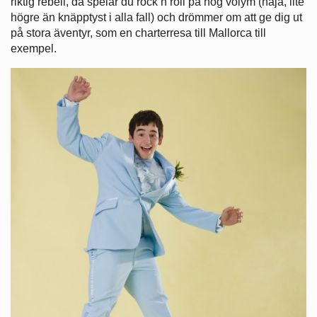
riktig rebell, då spelar du rock’n roll på hög volym (nåja, lite
högre än knäpptyst i alla fall) och drömmer om att ge dig ut
på stora äventyr, som en charterresa till Mallorca till
exempel.