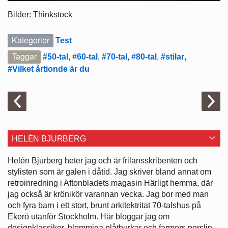
Bilder: Thinkstock
Kategorier
Test
Taggar
#50-tal
,
#60-tal
,
#70-tal
,
#80-tal
,
#stilar
,
#Vilket årtionde är du
HELÉN BJURBERG
Helén Bjurberg heter jag och är frilansskribenten och
stylisten som är galen i dåtid. Jag skriver bland annat om
retroinredning i Aftonbladets magasin Härligt hemma, där
jag också är krönikör varannan vecka. Jag bor med man
och fyra barn i ett stort, brunt arkitektritat 70-talshus på
Ekerö utanför Stockholm. Här bloggar jag om
designklassiker, blommiga plåtburkar och farmors porslin,