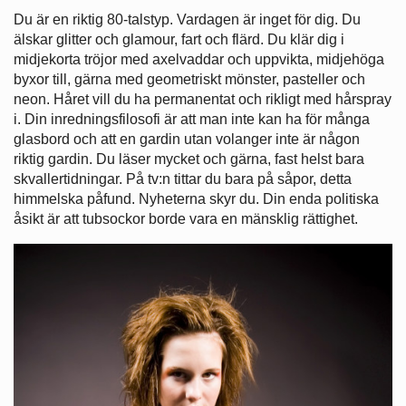
Du är en riktig 80-talstyp. Vardagen är inget för dig. Du
älskar glitter och glamour, fart och flärd. Du klär dig i
midjekorta tröjor med axelvaddar och uppvikta, midjehöga
byxor till, gärna med geometriskt mönster, pasteller och
neon. Håret vill du ha permanentat och rikligt med hårspray
i. Din inredningsfilosofi är att man inte kan ha för många
glasbord och att en gardin utan volanger inte är någon
riktig gardin. Du läser mycket och gärna, fast helst bara
skvallertidningar. På tv:n tittar du bara på såpor, detta
himmelska påfund. Nyheterna skyr du. Din enda politiska
åsikt är att tubsockor borde vara en mänsklig rättighet.