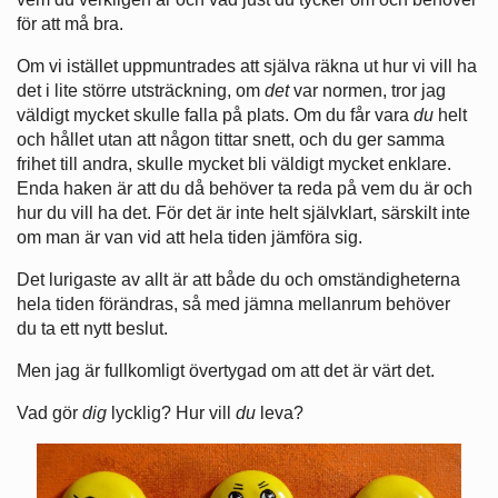
för att må bra.
Om vi istället uppmuntrades att själva räkna ut hur vi vill ha
det i lite större utsträckning, om
det
var normen, tror jag
väldigt mycket skulle falla på plats. Om du får vara
du
helt
och hållet utan att någon tittar snett, och du ger samma
frihet till andra, skulle mycket bli väldigt mycket enklare.
Enda haken är att du då behöver ta reda på vem du är och
hur du vill ha det. För det är inte helt självklart, särskilt inte
om man är van vid att hela tiden jämföra sig.
Det lurigaste av allt är att både du och omständigheterna
hela tiden förändras, så med jämna mellanrum behöver
du ta ett nytt beslut.
Men jag är fullkomligt övertygad om att det är värt det.
Vad gör
dig
lycklig? Hur vill
du
leva?