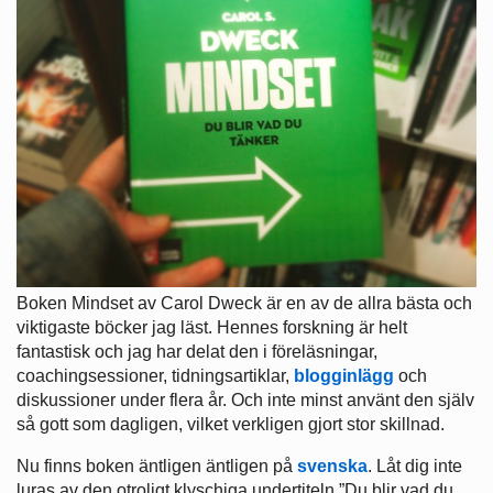
Boken Mindset av Carol Dweck är en av de allra bästa och
viktigaste böcker jag läst. Hennes forskning är helt
fantastisk och jag har delat den i föreläsningar,
coachingsessioner, tidningsartiklar,
blogginlägg
och
diskussioner under flera år. Och inte minst använt den själv
så gott som dagligen, vilket verkligen gjort stor skillnad.
Nu finns boken äntligen äntligen på
svenska
. Låt dig inte
luras av den otroligt klyschiga undertiteln ”Du blir vad du