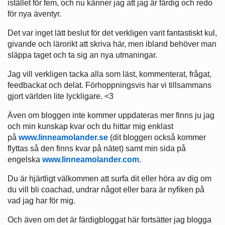
istället för fem, och nu känner jag att jag är färdig och redo
för nya äventyr.
Det var inget lätt beslut för det verkligen varit fantastiskt kul,
givande och lärorikt att skriva här, men ibland behöver man
släppa taget och ta sig an nya utmaningar.
Jag vill verkligen tacka alla som läst, kommenterat, frågat,
feedbackat och delat. Förhoppningsvis har vi tillsammans
gjort världen lite lyckligare. <3
Även om bloggen inte kommer uppdateras mer finns ju jag
och min kunskap kvar och du hittar mig enklast
på
www.linneamolander.se
(dit bloggen också kommer
flyttas så den finns kvar på nätet) samt min sida på
engelska
www.linneamolander.com
.
Du är hjärtligt välkommen att surfa dit eller höra av dig om
du vill bli coachad, undrar något eller bara är nyfiken på
vad jag har för mig.
Och även om det är färdigbloggat här fortsätter jag blogga