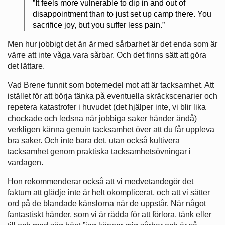
”It feels more vulnerable to dip in and out of
disappointment than to just set up camp there. You
sacrifice joy, but you suffer less pain.”
Men hur jobbigt det än är med sårbarhet är det enda som är
värre att inte våga vara sårbar. Och det finns sätt att göra
det lättare.
Vad Brene funnit som botemedel mot att är tacksamhet. Att
istället för att börja tänka på eventuella skräckscenarier och
repetera katastrofer i huvudet (det hjälper inte, vi blir lika
chockade och ledsna när jobbiga saker händer ändå)
verkligen känna genuin tacksamhet över att du får uppleva
bra saker. Och inte bara det, utan också kultivera
tacksamhet genom praktiska tacksamhetsövningar i
vardagen.
Hon rekommenderar också att vi medvetandegör det
faktum att glädje inte är helt okomplicerat, och att vi sätter
ord på de blandade känslorna när de uppstår. När något
fantastiskt händer, som vi är rädda för att förlora, tänk eller