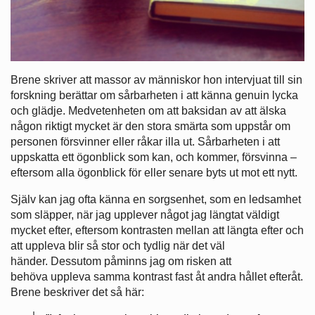
Brene skriver att massor av människor hon intervjuat till sin
forskning berättar om sårbarheten i att känna genuin lycka
och glädje. Medvetenheten om att baksidan av att älska
någon riktigt mycket är den stora smärta som uppstår om
personen försvinner eller råkar illa ut. Sårbarheten i att
uppskatta ett ögonblick som kan, och kommer, försvinna –
eftersom alla ögonblick för eller senare byts ut mot ett nytt.
Själv kan jag ofta känna en sorgsenhet, som en ledsamhet
som släpper, när jag upplever något jag längtat väldigt
mycket efter, eftersom kontrasten mellan att längta efter och
att uppleva blir så stor och tydlig när det väl
händer. Dessutom påminns jag om risken att
behöva uppleva samma kontrast fast åt andra hållet efteråt.
Brene beskriver det så här: