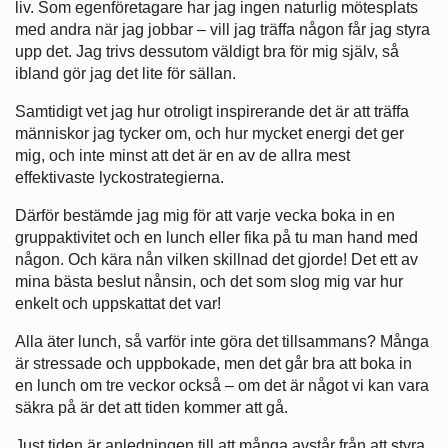
liv. Som egenföretagare har jag ingen naturlig mötesplats
med andra när jag jobbar – vill jag träffa någon får jag styra
upp det. Jag trivs dessutom väldigt bra för mig själv, så
ibland gör jag det lite för sällan.
Samtidigt vet jag hur otroligt inspirerande det är att träffa
människor jag tycker om, och hur mycket energi det ger
mig, och inte minst att det är en av de allra mest
effektivaste lyckostrategierna.
Därför bestämde jag mig för att varje vecka boka in en
gruppaktivitet och en lunch eller fika på tu man hand med
någon. Och kära nån vilken skillnad det gjorde! Det ett av
mina bästa beslut nånsin, och det som slog mig var hur
enkelt och uppskattat det var!
Alla äter lunch, så varför inte göra det tillsammans? Många
är stressade och uppbokade, men det går bra att boka in
en lunch om tre veckor också – om det är något vi kan vara
säkra på är det att tiden kommer att gå.
Just tiden är anledningen till att många avstår från att styra