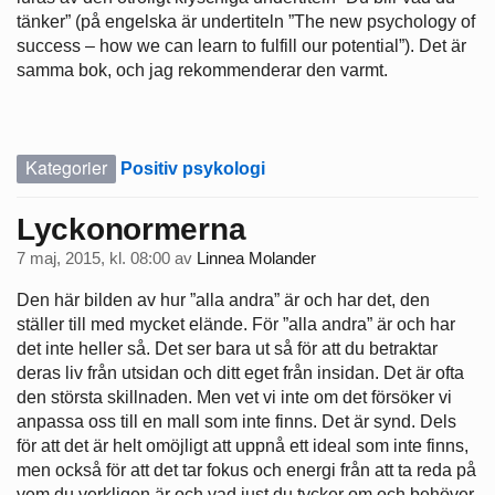
tänker” (på engelska är undertiteln ”The new psychology of
success – how we can learn to fulfill our potential”). Det är
samma bok, och jag rekommenderar den varmt.
Kategorier
Positiv psykologi
Lyckonormerna
7 maj, 2015, kl. 08:00
av
Linnea Molander
Den här bilden av hur ”alla andra” är och har det, den
ställer till med mycket elände. För ”alla andra” är och har
det inte heller så. Det ser bara ut så för att du betraktar
deras liv från utsidan och ditt eget från insidan. Det är ofta
den största skillnaden. Men vet vi inte om det försöker vi
anpassa oss till en mall som inte finns. Det är synd. Dels
för att det är helt omöjligt att uppnå ett ideal som inte finns,
men också för att det tar fokus och energi från att ta reda på
vem du verkligen är och vad just du tycker om och behöver