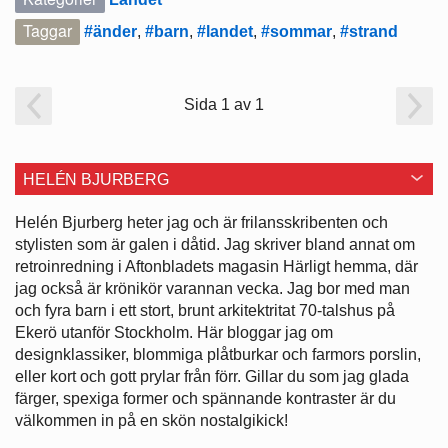
Taggar
#änder
,
#barn
,
#landet
,
#sommar
,
#strand
Sida 1 av 1
HELÉN BJURBERG
Helén Bjurberg heter jag och är frilansskribenten och
stylisten som är galen i dåtid. Jag skriver bland annat om
retroinredning i Aftonbladets magasin Härligt hemma, där
jag också är krönikör varannan vecka. Jag bor med man
och fyra barn i ett stort, brunt arkitektritat 70-talshus på
Ekerö utanför Stockholm. Här bloggar jag om
designklassiker, blommiga plåtburkar och farmors porslin,
eller kort och gott prylar från förr. Gillar du som jag glada
färger, spexiga former och spännande kontraster är du
välkommen in på en skön nostalgikick!