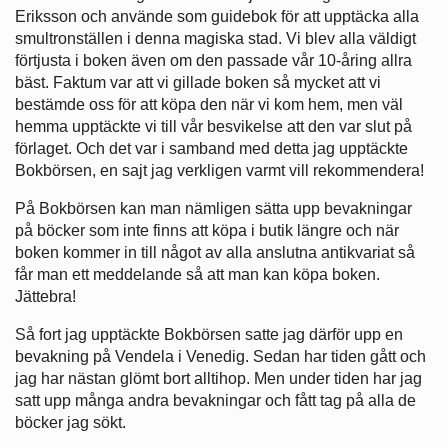
Eriksson och använde som guidebok för att upptäcka alla
smultronställen i denna magiska stad. Vi blev alla väldigt
förtjusta i boken även om den passade vår 10-åring allra
bäst. Faktum var att vi gillade boken så mycket att vi
bestämde oss för att köpa den när vi kom hem, men väl
hemma upptäckte vi till vår besvikelse att den var slut på
förlaget. Och det var i samband med detta jag upptäckte
Bokbörsen, en sajt jag verkligen varmt vill rekommendera!
På Bokbörsen kan man nämligen sätta upp bevakningar
på böcker som inte finns att köpa i butik längre och när
boken kommer in till något av alla anslutna antikvariat så
får man ett meddelande så att man kan köpa boken.
Jättebra!
Så fort jag upptäckte Bokbörsen satte jag därför upp en
bevakning på Vendela i Venedig. Sedan har tiden gått och
jag har nästan glömt bort alltihop. Men under tiden har jag
satt upp många andra bevakningar och fått tag på alla de
böcker jag sökt.