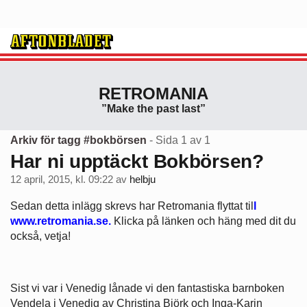
RETROMANIA
”Make the past last”
Arkiv för tagg #bokbörsen
- Sida 1 av 1
Har ni upptäckt Bokbörsen?
12 april, 2015, kl. 09:22
av
helbju
Sedan detta inlägg skrevs har Retromania flyttat til
l
www.retromania.se.
Klicka på länken och häng med dit du
också, vetja!
Sist vi var i Venedig lånade vi den fantastiska barnboken
Vendela i Venedig av Christina Björk och Inga-Karin