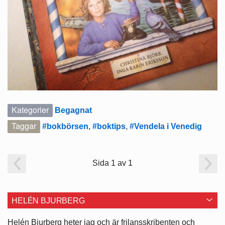
Kategorier
Begagnat
Taggar
#bokbörsen
,
#boktips
,
#Vendela i Venedig
Sida 1 av 1
HELÉN BJURBERG
Helén Bjurberg heter jag och är frilansskribenten och