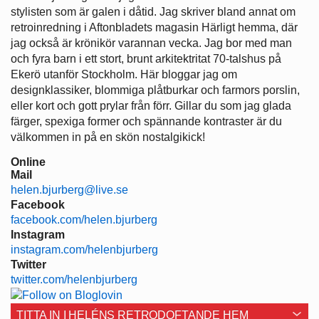
stylisten som är galen i dåtid. Jag skriver bland annat om
retroinredning i Aftonbladets magasin Härligt hemma, där
jag också är krönikör varannan vecka. Jag bor med man
och fyra barn i ett stort, brunt arkitektritat 70-talshus på
Ekerö utanför Stockholm. Här bloggar jag om
designklassiker, blommiga plåtburkar och farmors porslin,
eller kort och gott prylar från förr. Gillar du som jag glada
färger, spexiga former och spännande kontraster är du
välkommen in på en skön nostalgikick!
Online
Mail
helen.bjurberg@live.se
Facebook
facebook.com/helen.bjurberg
Instagram
instagram.com/helenbjurberg
Twitter
twitter.com/helenbjurberg
TITTA IN I HELÉNS RETRODOFTANDE HEM