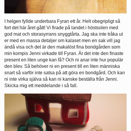
I helgen fyllde underbara Fyran ett år. Helt obegripligt så
fort det här året gått! Vi firade på landet i höstsolen med
god mat och storasyrrans snyggtårta. Jag ska inte tråka ut
er med en massa detaljer om kalaset men en sak vill jag
ändå visa och det är den makalöst fina bondgården som
min kompis Jenni virkade till Fyran. Är det inte den finaste
present en liten unge kan få? Och ni anar inte hur populär
den blev. Så behöver ni en present till en liten människa
snart så varför inte satsa på att göra en bondgård. Och kan
ni inte virka själva så kan ni kanske beställa från Jenni.
Skicka mig ett meddelande i så fall.