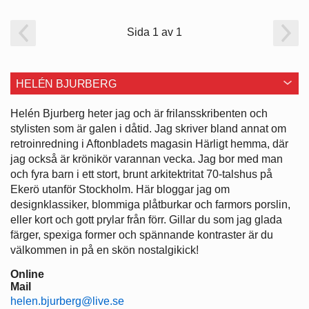
Sida 1 av 1
HELÉN BJURBERG
Helén Bjurberg heter jag och är frilansskribenten och
stylisten som är galen i dåtid. Jag skriver bland annat om
retroinredning i Aftonbladets magasin Härligt hemma, där
jag också är krönikör varannan vecka. Jag bor med man
och fyra barn i ett stort, brunt arkitektritat 70-talshus på
Ekerö utanför Stockholm. Här bloggar jag om
designklassiker, blommiga plåtburkar och farmors porslin,
eller kort och gott prylar från förr. Gillar du som jag glada
färger, spexiga former och spännande kontraster är du
välkommen in på en skön nostalgikick!
Online
Mail
helen.bjurberg@live.se