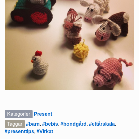
Kategorier
Present
Taggar
#barn
,
#bebis
,
#bondgård
,
#ettårskala
,
#presenttips
,
#Virkat