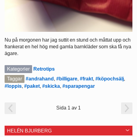
Nu på morgonen har jag suttit en stund och måttat upp och
frankerat en hel hög med gamla barnkläder som ska få nya
ägare.
Kategorier
Retrotips
Taggar
#andrahand
,
#billigare
,
#frakt
,
#köpochsälj
,
#loppis
,
#paket
,
#skicka
,
#sparapengar
Sida 1 av 1
HELÉN BJURBERG