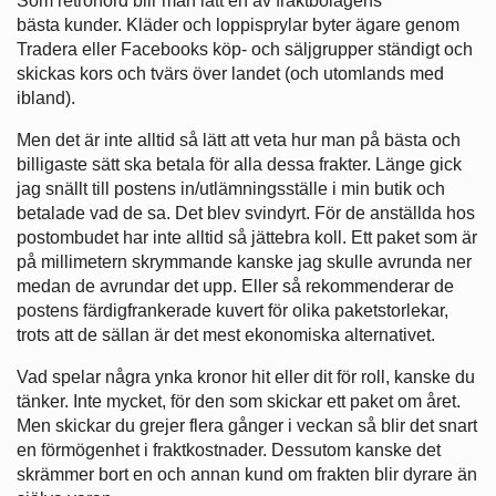
Som retronörd blir man lätt en av fraktbolagens
bästa kunder. Kläder och loppisprylar byter ägare genom
Tradera eller Facebooks köp- och säljgrupper ständigt och
skickas kors och tvärs över landet (och utomlands med
ibland).
Men det är inte alltid så lätt att veta hur man på bästa och
billigaste sätt ska betala för alla dessa frakter. Länge gick
jag snällt till postens in/utlämningsställe i min butik och
betalade vad de sa. Det blev svindyrt. För de anställda hos
postombudet har inte alltid så jättebra koll. Ett paket som är
på millimetern skrymmande kanske jag skulle avrunda ner
medan de avrundar det upp. Eller så rekommenderar de
postens färdigfrankerade kuvert för olika paketstorlekar,
trots att de sällan är det mest ekonomiska alternativet.
Vad spelar några ynka kronor hit eller dit för roll, kanske du
tänker. Inte mycket, för den som skickar ett paket om året.
Men skickar du grejer flera gånger i veckan så blir det snart
en förmögenhet i fraktkostnader. Dessutom kanske det
skrämmer bort en och annan kund om frakten blir dyrare än