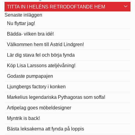
TITTA IN I HELÉNS RETRODOFTANDE HEM
Senaste inläggen
Nu flyttar jag!
Bädda- vilken bra idé!
Välkommen hem till Astrid Lindgren!
Lär dig stava fel och börja fynda
Köp Lisa Larssons ateljévåning!
Godaste pumpapajen
Ljungbergs factory i konken
Markelius legendariska Pythagoras som soffa!
Artipelag goes möbeldesigner
Myntrik is back!
Bästa leksakerna att fynda på loppis