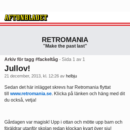
RETROMANIA
”Make the past last”
Arkiv för tagg #fackeltåg
- Sida 1 av 1
Jullov!
21 december, 2013, kl. 12:26
av
helbju
Sedan det här inlägget skrevs har Retromania flyttat
till
www.retromania.se
. Klicka på länken och häng med dit
du också, vetja!
Gårdagen var magisk! Upp i ottan och mötte upp barn och
föräldrar utanför skolan redan klockan kvart över sju!