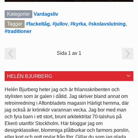
Kategorier
Vardagsliv
Taggar
#fackeltåg
,
#jullov
,
#kyrka
,
#skolavslutning
,
#traditioner
Sida 1 av 1
HELÉN BJURBERG
Helén Bjurberg heter jag och är frilansskribenten och
stylisten som är galen i dåtid. Jag skriver bland annat om
retroinredning i Aftonbladets magasin Härligt hemma, där
jag också är krönikör varannan vecka. Jag bor med man
och fyra barn i ett stort, brunt arkitektritat 70-talshus på
Ekerö utanför Stockholm. Här bloggar jag om
designklassiker, blommiga plåtburkar och farmors porslin,
eller kort och gott prylar från förr. Gillar du som jag glada