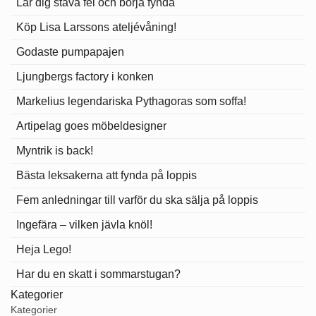
Lär dig stava fel och börja fynda
Köp Lisa Larssons ateljévåning!
Godaste pumpapajen
Ljungbergs factory i konken
Markelius legendariska Pythagoras som soffa!
Artipelag goes möbeldesigner
Myntrik is back!
Bästa leksakerna att fynda på loppis
Fem anledningar till varför du ska sälja på loppis
Ingefära – vilken jävla knöl!
Heja Lego!
Har du en skatt i sommarstugan?
Kategorier
Kategorier