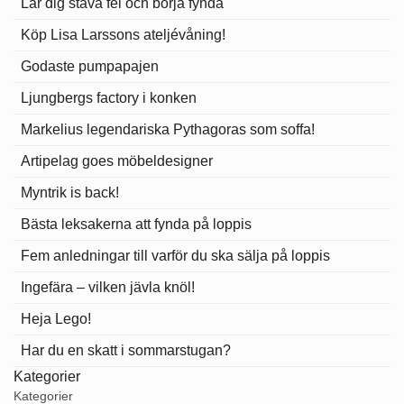
Lär dig stava fel och börja fynda
Köp Lisa Larssons ateljévåning!
Godaste pumpapajen
Ljungbergs factory i konken
Markelius legendariska Pythagoras som soffa!
Artipelag goes möbeldesigner
Myntrik is back!
Bästa leksakerna att fynda på loppis
Fem anledningar till varför du ska sälja på loppis
Ingefära – vilken jävla knöl!
Heja Lego!
Har du en skatt i sommarstugan?
Kategorier
Kategorier