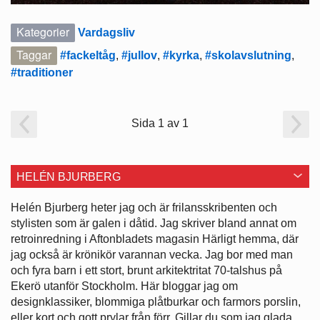
Kategorier
Vardagsliv
Taggar
#fackeltåg
,
#jullov
,
#kyrka
,
#skolavslutning
,
#traditioner
Sida 1 av 1
HELÉN BJURBERG
Helén Bjurberg heter jag och är frilansskribenten och
stylisten som är galen i dåtid. Jag skriver bland annat om
retroinredning i Aftonbladets magasin Härligt hemma, där
jag också är krönikör varannan vecka. Jag bor med man
och fyra barn i ett stort, brunt arkitektritat 70-talshus på
Ekerö utanför Stockholm. Här bloggar jag om
designklassiker, blommiga plåtburkar och farmors porslin,
eller kort och gott prylar från förr. Gillar du som jag glada