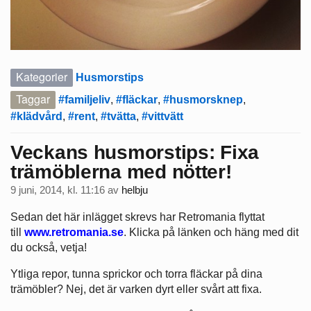
Kategorier
Husmorstips
Taggar
#familjeliv
,
#fläckar
,
#husmorsknep
,
#klädvård
,
#rent
,
#tvätta
,
#vittvätt
Veckans husmorstips: Fixa
trämöblerna med nötter!
9 juni, 2014, kl. 11:16
av
helbju
Sedan det här inlägget skrevs har Retromania flyttat
till
www.retromania.se
. Klicka på länken och häng med dit
du också, vetja!
Ytliga repor, tunna sprickor och torra fläckar på dina
trämöbler? Nej, det är varken dyrt eller svårt att fixa.