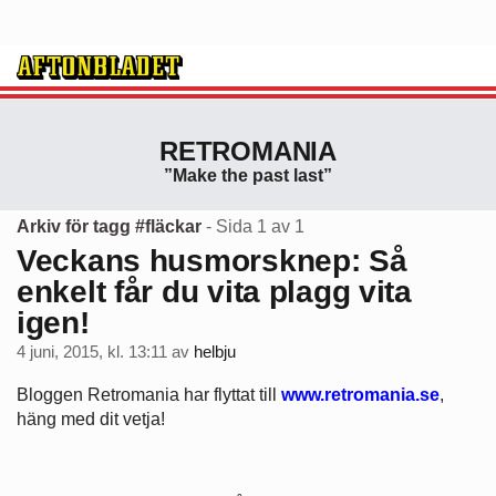
RETROMANIA
”Make the past last”
Arkiv för tagg #fläckar
- Sida 1 av 1
Veckans husmorsknep: Så
enkelt får du vita plagg vita
igen!
4 juni, 2015, kl. 13:11
av
helbju
Bloggen Retromania har flyttat till
www.retromania.se
,
häng med dit vetja!