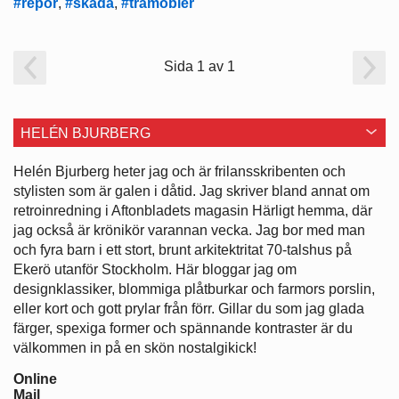
#repor
,
#skada
,
#trämöbler
Sida 1 av 1
HELÉN BJURBERG
Helén Bjurberg heter jag och är frilansskribenten och
stylisten som är galen i dåtid. Jag skriver bland annat om
retroinredning i Aftonbladets magasin Härligt hemma, där
jag också är krönikör varannan vecka. Jag bor med man
och fyra barn i ett stort, brunt arkitektritat 70-talshus på
Ekerö utanför Stockholm. Här bloggar jag om
designklassiker, blommiga plåtburkar och farmors porslin,
eller kort och gott prylar från förr. Gillar du som jag glada
färger, spexiga former och spännande kontraster är du
välkommen in på en skön nostalgikick!
Online
Mail