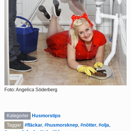
Foto: Angelica Söderberg
Kategorier
Husmorstips
Taggar
#fläckar
,
#husmorsknep
,
#nötter
,
#olja
,