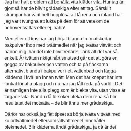
Jag har haft problem att behålla vita kläder vita. Hur jag än
gjort så har de blivit grådaskiga efter ett tag. Särskilt
strumpor har varit helt hopplösa att få rena och ibland har
jag varit tvungna att lukta på dem för att veta om de
behöver tvättas eller ej, haha!
Men efter ett tips har jag börjat blanda tre matskedar
bakpulver ihop med tvättmedlet när jag tvättar vittvätt och
banne mig, har det inte blivit renare! Tänk att det var så
enkelt. Är tvätten riktigt hårt smutsad går det att göra en
gegga av bakpulver och vatten och ta på fläckarna
alternativt blanda i bakpulver i ett vattenbad och lägga
kläderna i kvällen innan tvätt. Men det här knepet har inte
funkat för alla plagg och nu har jag fått reda på varför. Det
är nämligen inte alla plagg som är blekta vita, utan vissa är
färgade vita. När du då försöker bleka dem rena så blir
resultatet det motsatta – de blir ännu mer grådaskiga.
Därför har också jag fått tipset att börja tvätta vittvätt med
kulörttvättmedel eftersom vittvättmedel innehåller
blekmedel. Blir kläderna ändå grådaskiga, ja då är det