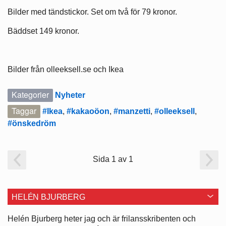
Bilder med tändstickor. Set om två för 79 kronor.
Bäddset 149 kronor.
Bilder från olleeksell.se och Ikea
Kategorier
Nyheter
Taggar
#Ikea
,
#kakaoöon
,
#manzetti
,
#olleeksell
,
#önskedröm
Sida 1 av 1
HELÉN BJURBERG
Helén Bjurberg heter jag och är frilansskribenten och