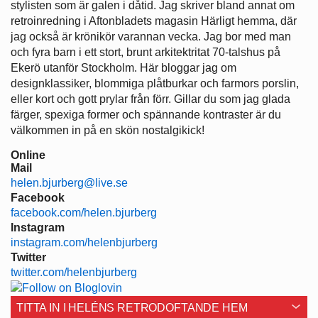
stylisten som är galen i dåtid. Jag skriver bland annat om
retroinredning i Aftonbladets magasin Härligt hemma, där
jag också är krönikör varannan vecka. Jag bor med man
och fyra barn i ett stort, brunt arkitektritat 70-talshus på
Ekerö utanför Stockholm. Här bloggar jag om
designklassiker, blommiga plåtburkar och farmors porslin,
eller kort och gott prylar från förr. Gillar du som jag glada
färger, spexiga former och spännande kontraster är du
välkommen in på en skön nostalgikick!
Online
Mail
helen.bjurberg@live.se
Facebook
facebook.com/helen.bjurberg
Instagram
instagram.com/helenbjurberg
Twitter
twitter.com/helenbjurberg
TITTA IN I HELÉNS RETRODOFTANDE HEM