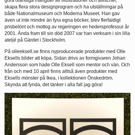
göra ofantliga mängder av illustrationer och affischer,
skapa flera stora designprogram och ha utställningar på
både Nationalmuseum och Moderna Museet. Han gav
även ut inte mindre än fyra egna böcker, blev flerfaldigt
prisbelönt och mottog av regeringen en hedersprofessur år
2001. Ända fram till sin död 2007 var han verksam i sin lilla
ateljé på Gärdet i Stockholm.
På olleeksell.se finns nyproducerade produkter med Olle
Eksells bilder att köpa. Sidan drivs av formgivaren Johan
Andersson som hade Olle Eksell som mentor och vän. Och
från och med 10 april finns alltså även produkter med
Eksells mönster på Ikea, i kollektionen Önskedröm.
Skynda att fynda, det tänker i alla fall jag göra!