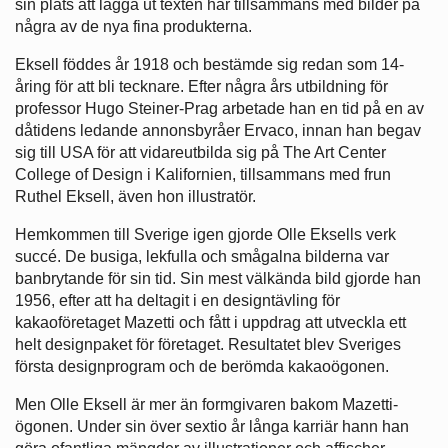
sin plats att lägga ut texten här tillsammans med bilder på
några av de nya fina produkterna.
Eksell föddes år 1918 och bestämde sig redan som 14-
åring för att bli tecknare. Efter några års utbildning för
professor Hugo Steiner-Prag arbetade han en tid på en av
dåtidens ledande annonsbyråer Ervaco, innan han begav
sig till USA för att vidareutbilda sig på The Art Center
College of Design i Kalifornien, tillsammans med frun
Ruthel Eksell, även hon illustratör.
Hemkommen till Sverige igen gjorde Olle Eksells verk
succé. De busiga, lekfulla och smågalna bilderna var
banbrytande för sin tid. Sin mest välkända bild gjorde han
1956, efter att ha deltagit i en designtävling för
kakaoföretaget Mazetti och fått i uppdrag att utveckla ett
helt designpaket för företaget. Resultatet blev Sveriges
första designprogram och de berömda kakaoögonen.
Men Olle Eksell är mer än formgivaren bakom Mazetti-
ögonen. Under sin över sextio år långa karriär hann han