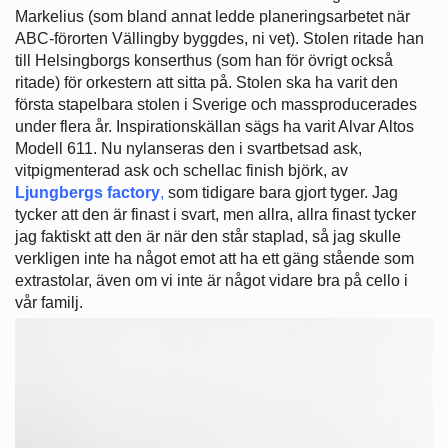
Markelius (som bland annat ledde planeringsarbetet när
ABC-förorten Vällingby byggdes, ni vet). Stolen ritade han
till Helsingborgs konserthus (som han för övrigt också
ritade) för orkestern att sitta på. Stolen ska ha varit den
första stapelbara stolen i Sverige och massproducerades
under flera år. Inspirationskällan sägs ha varit Alvar Altos
Modell 611. Nu nylanseras den i svartbetsad ask,
vitpigmenterad ask och schellac finish björk, av
Ljungbergs factory
,
som tidigare bara gjort tyger. Jag
tycker att den är finast i svart, men allra, allra finast tycker
jag faktiskt att den är när den står staplad, så jag skulle
verkligen inte ha något emot att ha ett gäng stående som
extrastolar, även om vi inte är något vidare bra på cello i
vår familj.