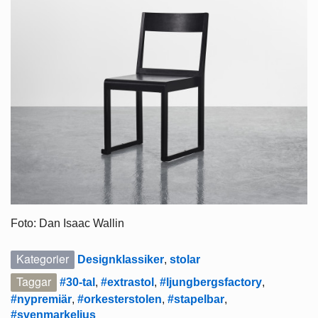
Foto: Dan Isaac Wallin
Kategorier
Designklassiker
,
stolar
Taggar
#30-tal
,
#extrastol
,
#ljungbergsfactory
,
#nypremiär
,
#orkesterstolen
,
#stapelbar
,
#svenmarkelius