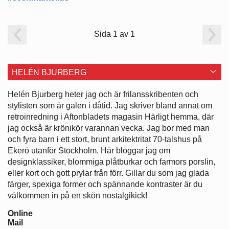
Sida 1 av 1
HELÉN BJURBERG
Helén Bjurberg heter jag och är frilansskribenten och
stylisten som är galen i dåtid. Jag skriver bland annat om
retroinredning i Aftonbladets magasin Härligt hemma, där
jag också är krönikör varannan vecka. Jag bor med man
och fyra barn i ett stort, brunt arkitektritat 70-talshus på
Ekerö utanför Stockholm. Här bloggar jag om
designklassiker, blommiga plåtburkar och farmors porslin,
eller kort och gott prylar från förr. Gillar du som jag glada
färger, spexiga former och spännande kontraster är du
välkommen in på en skön nostalgikick!
Online
Mail