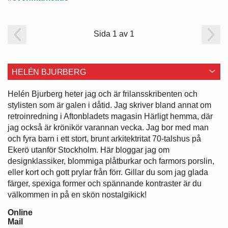
Sida 1 av 1
HELÉN BJURBERG
Helén Bjurberg heter jag och är frilansskribenten och
stylisten som är galen i dåtid. Jag skriver bland annat om
retroinredning i Aftonbladets magasin Härligt hemma, där
jag också är krönikör varannan vecka. Jag bor med man
och fyra barn i ett stort, brunt arkitektritat 70-talshus på
Ekerö utanför Stockholm. Här bloggar jag om
designklassiker, blommiga plåtburkar och farmors porslin,
eller kort och gott prylar från förr. Gillar du som jag glada
färger, spexiga former och spännande kontraster är du
välkommen in på en skön nostalgikick!
Online
Mail