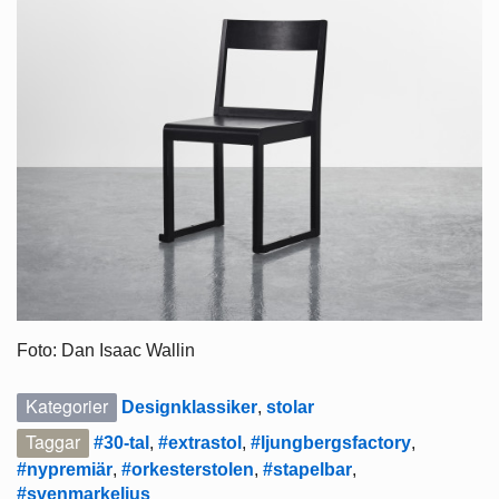
Foto: Dan Isaac Wallin
Kategorier
Designklassiker
,
stolar
Taggar
#30-tal
,
#extrastol
,
#ljungbergsfactory
,
#nypremiär
,
#orkesterstolen
,
#stapelbar
,
#svenmarkelius