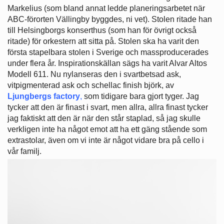
Markelius (som bland annat ledde planeringsarbetet när
ABC-förorten Vällingby byggdes, ni vet). Stolen ritade han
till Helsingborgs konserthus (som han för övrigt också
ritade) för orkestern att sitta på. Stolen ska ha varit den
första stapelbara stolen i Sverige och massproducerades
under flera år. Inspirationskällan sägs ha varit Alvar Altos
Modell 611. Nu nylanseras den i svartbetsad ask,
vitpigmenterad ask och schellac finish björk, av
Ljungbergs factory
,
som tidigare bara gjort tyger. Jag
tycker att den är finast i svart, men allra, allra finast tycker
jag faktiskt att den är när den står staplad, så jag skulle
verkligen inte ha något emot att ha ett gäng stående som
extrastolar, även om vi inte är något vidare bra på cello i
vår familj.