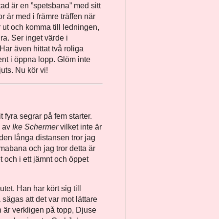
tad är en ”spetsbana” med sitt
r är med i främre träffen när
r ut och komma till ledningen,
a. Ser inget värde i
r även hittat två roliga
ent i öppna lopp. Glöm inte
uts. Nu kör vi!
 fyra segrar på fem starter.
d av
Ike Schermer
vilket inte är
den långa distansen tror jag
abana och jag tror detta är
 och i ett jämnt och öppet
tet. Han har kört sig till
 sägas att det var mot lättare
 är verkligen på topp, Djuse