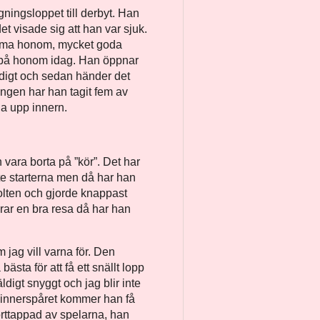
gningsloppet till derbyt. Han
t visade sig att han var sjuk.
imma honom, mycket goda
n på honom idag. Han öppnar
ndigt och sedan händer det
ingen har han tagit fem av
la upp innern.
n vara borta på ”kör”. Det har
te starterna men då har han
volten och gjorde knappast
erar en bra resa då har han
 jag vill varna för. Den
ästa för att få ett snällt lopp
digt snyggt och jag blir inte
 innerspåret kommer han få
borttappad av spelarna, han