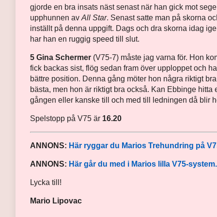
gjorde en bra insats näst senast när han gick mot sege
upphunnen av
All Star
. Senast satte man på skorna oc
inställt på denna uppgift. Dags och dra skorna idag ig
har han en ruggig speed till slut.
5 Gina Schermer
(V75-7) måste jag varna för. Hon kom
fick backas sist, flög sedan fram över upploppet och h
bättre position. Denna gång möter hon några riktigt bra
bästa, men hon är riktigt bra också. Kan Ebbinge hitta 
gången eller kanske till och med till ledningen då blir hon
Spelstopp på V75 är
16.20
ANNONS:
Här ryggar du Marios Trehundring på V7
ANNONS:
Här går du med i Marios lilla V75-system.
Lycka till!
Mario Lipovac