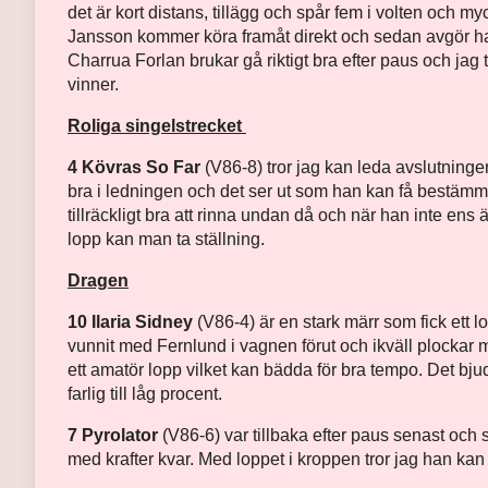
det är kort distans, tillägg och spår fem i volten och my
Jansson kommer köra framåt direkt och sedan avgör ha
Charrua Forlan brukar gå riktigt bra efter paus och jag 
vinner.
Roliga singelstrecket
4 Kövras So Far
(V86-8) tror jag kan leda avslutningen 
bra i ledningen och det ser ut som han kan få bestämma
tillräckligt bra att rinna undan då och när han inte ens ä
lopp kan man ta ställning.
Dragen
10 Ilaria Sidney
(V86-4) är en stark märr som fick ett 
vunnit med Fernlund i vagnen förut och ikväll plockar 
ett amatör lopp vilket kan bädda för bra tempo. Det bju
farlig till låg procent.
7 Pyrolator
(V86-6) var tillbaka efter paus senast och 
med krafter kvar. Med loppet i kroppen tror jag han kan b