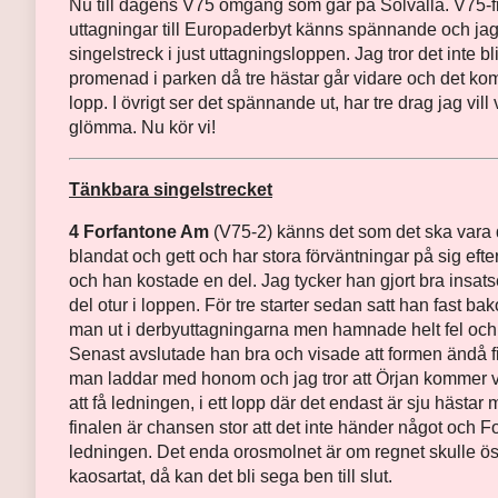
Nu till dagens V75 omgång som går på Solvalla. V75-
uttagningar till Europaderbyt känns spännande och jag 
singelstreck i just uttagningsloppen. Jag tror det inte b
promenad i parken då tre hästar går vidare och det komme
lopp. I övrigt ser det spännande ut, har tre drag jag vill 
glömma. Nu kör vi!
Tänkbara singelstrecket
4 Forfantone Am
(V75-2) känns det som det ska vara 
blandat och gett och har stora förväntningar på sig eft
och han kostade en del. Jag tycker han gjort bra insatse
del otur i loppen. För tre starter sedan satt han fast b
man ut i derbyuttagningarna men hamnade helt fel och o
Senast avslutade han bra och visade att formen ändå f
man laddar med honom och jag tror att Örjan kommer va
att få ledningen, i ett lopp där det endast är sju hästar m
finalen är chansen stor att det inte händer något och F
ledningen. Det enda orosmolnet är om regnet skulle ösa
kaosartat, då kan det bli sega ben till slut.