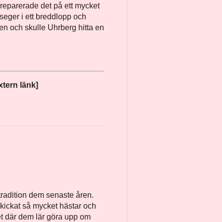
reparerade det på ett mycket
 seger i ett breddlopp och
sen och skulle Uhrberg hitta en
xtern länk]
tradition dem senaste åren.
skickat så mycket hästar och
et där dem lär göra upp om