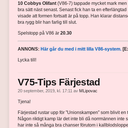
10 Cobbys Olifant
(V86-7) tappade ­mycket mark men 
bra sätt näst senast. Senast fick han ta en efter­längtad
visade att formen fortsatt är på topp. Han klarar distan
bra rygg blir han farlig till slut.
Spelstopp på V86 är
20.30
ANNONS:
Här går du med i mitt lilla V86-system.
[E
Lycka till!
V75-Tips Färjestad
20 september, 2019, kl. 17:11
av
MLipovac
Tjena!
Färjestad rustar upp för ”Unionskampen” som blivit en 
Någon riktigt kamp lär det inte bli då norrmännen inte 
har inte så många bra chanser förutom i kallblodslopp