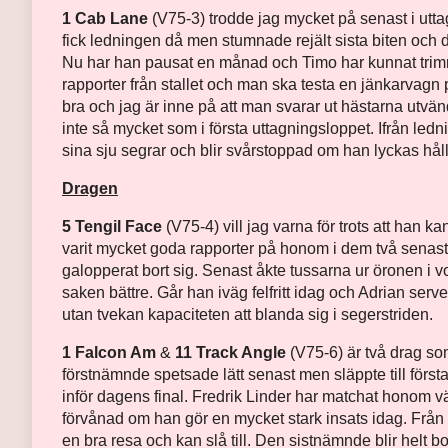
1 Cab Lane
(V75-3) trodde jag mycket på senast i utta
fick ledningen då men stumnade rejält sista biten och de
Nu har han pausat en månad och Timo har kunnat tr
rapporter från stallet och man ska testa en jänkarvag
bra och jag är inne på att man svarar ut hästarna utvä
inte så mycket som i första uttagningsloppet. Ifrån ledn
sina sju segrar och blir svårstoppad om han lyckas hål
Dragen
5 Tengil Face
(V75-4) vill jag varna för trots att han ka
varit mycket goda rapporter på honom i dem två senas
galopperat bort sig. Senast åkte tussarna ur öronen i 
saken bättre. Går han iväg felfritt idag och Adrian serv
utan tvekan kapaciteten att blanda sig i segerstriden.
1 Falcon Am
&
11 Track Angle
(V75-6) är två drag som
förstnämnde spetsade lätt senast men släppte till första b
inför dagens final. Fredrik Linder har matchat honom väl
förvånad om han gör en mycket stark insats idag. Från
en bra resa och kan slå till. Den sistnämnde blir helt 