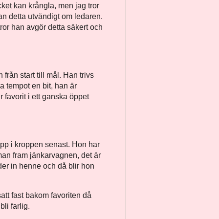
cket kan krångla, men jag tror
n detta utvändigt om ledaren.
tror han avgör detta säkert och
från start till mål. Han trivs
 tempot en bit, han är
r favorit i ett ganska öppet
lopp i kroppen senast. Hon har
man fram jänkarvagnen, det är
der in henne och då blir hon
satt fast bakom favoriten då
li farlig.