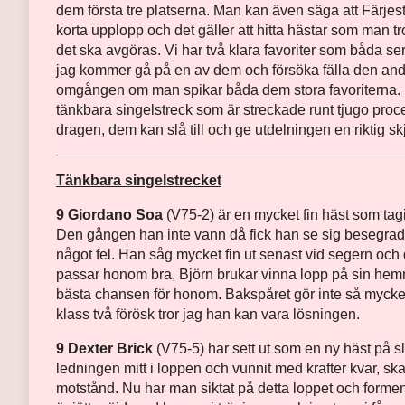
dem första tre platserna. Man kan även säga att Färjes
korta upplopp och det gäller att hitta hästar som man tro
det ska avgöras. Vi har två klara favoriter som båda se
jag kommer gå på en av dem och försöka fälla den andr
omgången om man spikar båda dem stora favoriterna. Ha
tänkbara singelstreck som är streckade runt tjugo proc
dragen, dem kan slå till och ge utdelningen en riktig skj
Tänkbara singelstrecket
9 Giordano Soa
(V75-2) är en mycket fin häst som tagit
Den gången han inte vann då fick han se sig besegra
något fel. Han såg mycket fin ut senast vid segern och 
passar honom bra, Björn brukar vinna lopp på sin hemm
bästa chansen för honom. Bakspåret gör inte så mycket
klass två förösk tror jag han kan vara lösningen.
9 Dexter Brick
(V75-5) har sett ut som en ny häst på slu
ledningen mitt i loppen och vunnit med krafter kvar, ska
motstånd. Nu har man siktat på detta loppet och formen