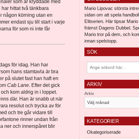
finaler som är kryddade med
Mario Lipovac största intres
har hittat två tänkbara
sidan om att spela handboll 
lir någon körning utan en
Elitserien. Här tipsar Mario
r endast sju till start i varje
främst Dagens Dubbel. Spe
varna för som ni inte får
Mario tror på dem, och k
innan spelstopp.
SÖK
dags för idag. Han har
ersom hans stamtavla är bra
r på slutet fast han haft en
ARKIV
akom
Cab Lane
. Efter det gick
ch kom aldrig in i loppet.
Arkiv
inns där. Han är snabb ut när
ra resolut och trycka av för
ed och tre går vidare till
orfantone rinner undan från
KATEGORIER
 ner och innerspåret blir
Okategoriserade