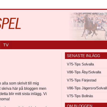
TV
SENASTE INLÄGG
V75-Tips Solvalla
V86-Tips Åby/Solvalla
V75-Tips Färjestad
alla som skrivit till mig
V86-Tips Jägersro/Solval
att skriva här på bloggen men
tta blir mitt sista inlägg. Vi
V75-Tips Bollnäs
anorna!
OM BLOGGEN