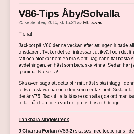
V86-Tips Åby/Solvalla
25 september, 2019, kl. 15:24
av
MLipovac
Tjena!
Jackpot på V86 denna veckan efter att ingen hittade all
onsdagen. Tycker det ser intressant ut ikväll och det fin
rätt och plockar hem en bra slant. Jag har hittat bästa s
avdelningen, en häst som bara ska vinna. Sedan har jag
glömma. Nu kör vi!
Ska även säga att detta blir mitt näst sista inlägg i de
fortsätta skriva här och den kommer tas bort. Sista inl
det är V75. Tack till alla läsare och alla goa ord man 
hittar på i framtiden vad det gäller tips och blogg.
Tänkbara singelstreck
9 Charrua Forlan
(V86-2) ska ses med toppchans i dett