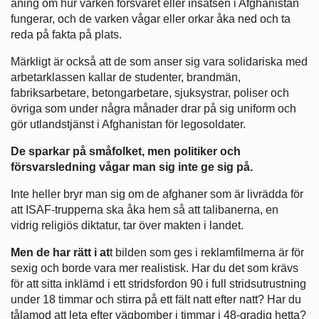
aning om hur varken försvaret eller insatsen i Afghanistan
fungerar, och de varken vågar eller orkar åka ned och ta
reda på fakta på plats.
Märkligt är också att de som anser sig vara solidariska med
arbetarklassen kallar de studenter, brandmän,
fabriksarbetare, betongarbetare, sjuksystrar, poliser och
övriga som under några månader drar på sig uniform och
gör utlandstjänst i Afghanistan för legosoldater.
De sparkar på småfolket, men politiker och
försvarsledning vågar man sig inte ge sig på.
Inte heller bryr man sig om de afghaner som är livrädda för
att ISAF-trupperna ska åka hem så att talibanerna, en
vidrig religiös diktatur, tar över makten i landet.
Men de har rätt i at
t bilden som ges i reklamfilmerna är för
sexig och borde vara mer realistisk. Har du det som krävs
för att sitta inklämd i ett stridsfordon 90 i full stridsutrustning
under 18 timmar och stirra på ett fält natt efter natt? Har du
tålamod att leta efter vägbomber i timmar i 48-gradig hetta?