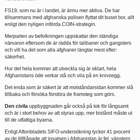
FS19, som nu är i landet, är ännu mer aktiva. De har
tillsammans med afghanska polisen flyttat dit buset bor, allt
enligt den nyligen införda COIN-strategin.
Merparten av befolkningen uppskattar den ständiga
närvaron eftersom de är rädda för talibaner och gangsters
och vill ha det som alla afghaner längtar mest efter:
säkerhet.
Hur det hela kommer att utveckla sig är oklart, hela
Afghanistans öde verkar stå och vila på en knivsegg.
Det enda som är säkert är att motståndarsidan kommer slå
tillbaka och försöka förstöra de framsteg som görs.
Den civila
uppbyggnaden går också på tok för långsamt
och är i stort behov av att styras upp, mer bistånd måste ut
till de utfattiga byarna.
Enligt Aftonbladets SIFO-undersökning tycker 41 procent
av de tillfrågade att insatsen i Afghanistan är fel, vänstern