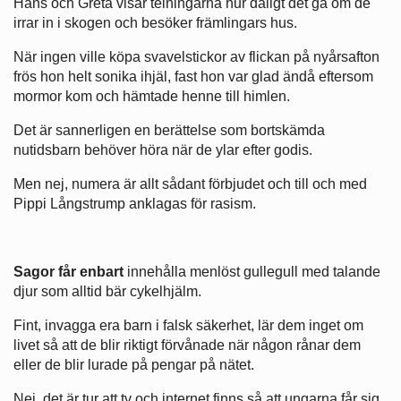
Hans och Greta visar telningarna hur dåligt det gå om de
irrar in i skogen och besöker främlingars hus.
När ingen ville köpa svavelstickor av flickan på nyårsafton
frös hon helt sonika ihjäl, fast hon var glad ändå eftersom
mormor kom och hämtade henne till himlen.
Det är sannerligen en berättelse som bortskämda
nutidsbarn behöver höra när de ylar efter godis.
Men nej, numera är allt sådant förbjudet och till och med
Pippi Långstrump anklagas för rasism.
Sagor får enbart
innehålla menlöst gullegull med talande
djur som alltid bär cykelhjälm.
Fint, invagga era barn i falsk säkerhet, lär dem inget om
livet så att de blir riktigt förvånade när någon rånar dem
eller de blir lurade på pengar på nätet.
Nej, det är tur att tv och internet finns så att ungarna får sig