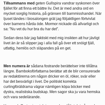
Tillsammans med
geten Gullspira vandrar syskonen över
fjället för att finna ett bättre liv. Det är med andra ord en
mycket sorglig historia, på gränsen till barnmisshandel. När
ljuset tändes i biosalongen grät jag följaktligen förtvivlat
över barnens hårda öde. Mormor nickade då allvarligt och
sa: ”Nu vet du hur bra du har det”.
Sedan dess bär jag faktiskt med mig insikten att hur jävligt
livet än är så slipper jag i alla fall gå över ett snöigt fjäll,
utfattig, hemlös och släpandes på en get.
Men numera är
sådana fostrande berättelser inte tillåtna
längre. Barnboksförfattarna berättar att de blir censurerade
av redaktörerna om någon dricker en öl, röker, svär eller
har det besvärligt i livet. De politiskt korrekta
curlingföräldrarna vägrar nämligen köpa böcker med
dystra, realistiska budskap. Men sagor ska ju vara hemska
och vara sedelärande.