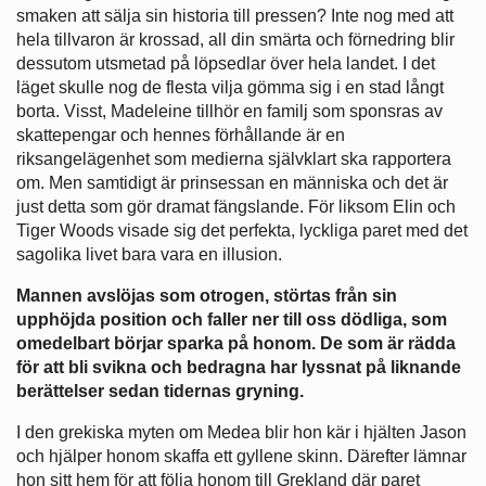
smaken att sälja sin historia till pressen? Inte nog med att
hela tillvaron är krossad, all din smärta och förnedring blir
dessutom utsmetad på löpsedlar över hela landet. I det
läget skulle nog de flesta vilja gömma sig i en stad långt
borta. Visst, Madeleine tillhör en familj som sponsras av
skattepengar och hennes förhållande är en
riksangelägenhet som medierna självklart ska rapportera
om. Men samtidigt är prinsessan en människa och det är
just detta som gör dramat fängslande. För liksom Elin och
Tiger Woods visade sig det perfekta, lyckliga paret med det
sagolika livet bara vara en illusion.
Mannen avslöjas som otrogen, störtas från sin
upphöjda position och faller ner till oss dödliga, som
omedelbart börjar sparka på honom. De som är rädda
för att bli svikna och bedragna har lyssnat på liknande
berättelser sedan tidernas gryning.
I den grekiska myten om Medea blir hon kär i hjälten Jason
och hjälper honom skaffa ett gyllene skinn. Därefter lämnar
hon sitt hem för att följa honom till Grekland där paret