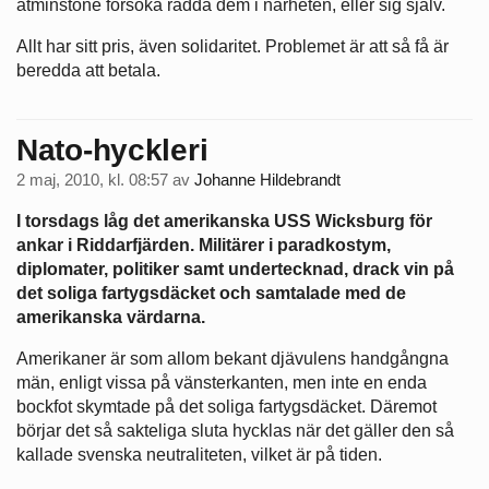
åtminstone försöka rädda dem i närheten, eller sig själv.
Allt har sitt pris, även solidaritet. Problemet är att så få är
beredda att betala.
Nato-hyckleri
2 maj, 2010, kl. 08:57
av
Johanne Hildebrandt
I torsdags låg det amerikanska USS Wicksburg för
ankar i Riddarfjärden. Militärer i paradkostym,
diplomater, politiker samt undertecknad, drack vin på
det soliga fartygsdäcket och samtalade med de
amerikanska värdarna.
Amerikaner är som allom bekant djävulens handgångna
män, enligt vissa på vänsterkanten, men inte en enda
bockfot skymtade på det soliga fartygsdäcket. Däremot
börjar det så sakteliga sluta hycklas när det gäller den så
kallade svenska neutraliteten, vilket är på tiden.