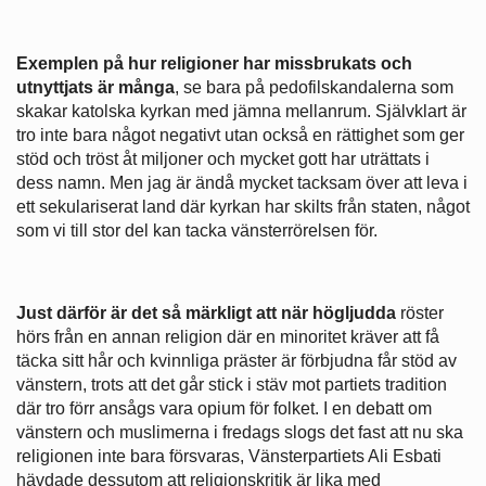
Exemplen på hur religioner har missbrukats och
utnyttjats är många
, se bara på pedofilskandalerna som
skakar katolska kyrkan med jämna mellanrum. Självklart är
tro inte bara något negativt utan också en rättighet som ger
stöd och tröst åt miljoner och mycket gott har uträttats i
dess namn. Men jag är ändå mycket tacksam över att leva i
ett sekulariserat land där kyrkan har skilts från staten, något
som vi till stor del kan tacka vänsterrörelsen för.
Just därför är det så märkligt att när högljudda
röster
hörs från en annan religion där en minoritet kräver att få
täcka sitt hår och kvinnliga präster är förbjudna får stöd av
vänstern, trots att det går stick i stäv mot partiets tradition
där tro förr ansågs vara opium för folket. I en debatt om
vänstern och muslimerna i fredags slogs det fast att nu ska
religionen inte bara försvaras, Vänsterpartiets Ali Esbati
hävdade dessutom att religionskritik är lika med