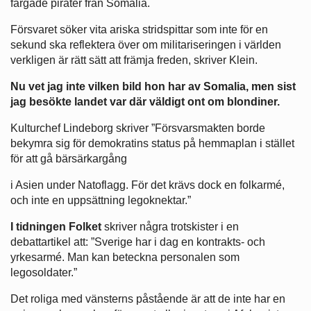
färgade pirater från Somalia.
Försvaret söker vita ariska stridspittar som inte för en
sekund ska reflektera över om militariseringen i världen
verkligen är rätt sätt att främja freden, skriver Klein.
Nu vet jag inte vilken bild hon har av Somalia, men sist
jag besökte landet var där väldigt ont om blondiner.
Kulturchef Lindeborg skriver ”Försvarsmakten borde
bekymra sig för demokratins status på hemmaplan i stället
för att gå bärsärkargång
i Asien under Natoflagg. För det krävs dock en folkarmé,
och inte en uppsättning legoknektar.”
I tidningen Folket
skriver några trotskister i en
debattartikel att: ”Sverige har i dag en kontrakts- och
yrkesarmé. Man kan beteckna personalen som
legosoldater.”
Det roliga med vänsterns påstående är att de inte har en