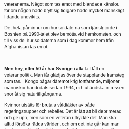
veteranerna. Något som tas emot med blandade känslor,
för om någon hade brytt sig tidigare hade mycket mänskligt
lidande undvikits.
Det hela påminner om hur soldaterna som tjänstgjorde i
Bosnien på 1990-talet blev bemötta vid hemkomsten, och
till viss del hur soldaterna som i dag kommer hem från
Afghanistan tas emot.
Men hey, efter 50 år har Sverige i alla
fall fått en
veteranpolitik. Man får glädjas över de stapplande framsteg
som tas. I Kongo pågår däremot krig fortfarande, miljoner
människor har dödats sedan 1994, och utländska intressen
snor åt sig naturtillgångarna.
Kvinnor utsätts för brutala våldtäkter av både
regeringstrupper och rebeller. Det är lätt att bli deprimerad
och ge upp, men som en veteran uttryckte det: Man ska
alltid försöka rädda världen, och om det inte går kan man