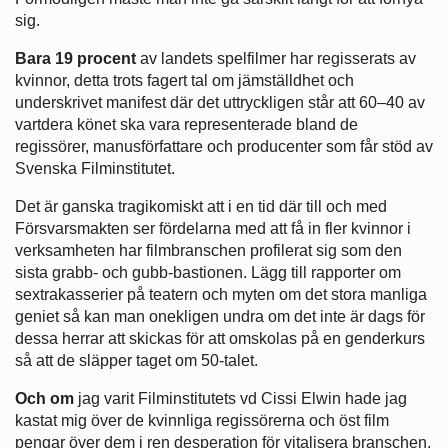
sig.
Bara 19 procent
av landets spelfilmer har regisserats av
kvinnor, detta trots fagert tal om jämställdhet och
underskrivet manifest där det uttryckligen står att 60–40 av
vartdera könet ska vara representerade bland de
regissörer, manusförfattare och producenter som får stöd av
Svenska Filminstitutet.
Det är ganska tragikomiskt att i en tid där till och med
Försvarsmakten ser fördelarna med att få in fler kvinnor i
verksamheten har filmbranschen profilerat sig som den
sista grabb- och gubb-bastionen. Lägg till rapporter om
sextrakasserier på teatern och myten om det stora manliga
geniet så kan man onekligen undra om det inte är dags för
dessa herrar att skickas för att omskolas på en genderkurs
så att de släpper taget om 50-talet.
Och om
jag varit Filminstitutets vd Cissi Elwin hade jag
kastat mig över de kvinnliga regissörerna och öst film
pengar över dem i ren desperation för vitalisera branschen.