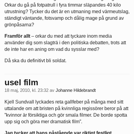
Orkar du gå på fotpatrull i fyra timmar släpandes 40 kilo
utrustning? Tycker du det är en utmaning med värmeutslag,
ständigt väntande, fotsvamp och dålig mage på grund av
grönpåsarna?
Framför allt
– orkar du med att tyckare inom media
använder dig som slagträ i den politiska debatten, trots att
de inte har en aning om vad du sysslar med?
Då ska du definitivt bli soldat.
usel film
18 maj, 2010, kl. 23:32
av
Johanne Hildebrandt
Kjell Sundvall lyckades reta gallfeber på många med sitt
uttalande om att bristen på kvinnliga regissörer beror på att
”kvinnor är försiktiga och gör smala filmer. De borde spotta
upp sig och göra mer dramatisk film”.
Jag tycker att hans påstående var riktigt festligt