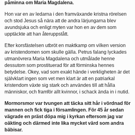
påminna om Maria Magdalena.
Hon var en av ledarna i den framväxande kristna rörelsen
och stod Jesus så nära att de andra lärjungarna blev
avundsjuka och enligt myten var hon en av dem som
upptäckte att han återuppstått.
Efter korsfästelsen utbröt en maktkamp om vilken version
av kristendomen som skulle gälla. Petrus falang lyckades
utmanövrera Maria Magdalena och utmålade henne
dessutom som prostituerad för att förminska hennes
betydelse. Okey, vad som exakt hände i verkligheten är det
självklart ingen som vet men klart är att en patriarkal
kristendom växte sig stark och användes till att hålla
människor, och framför allt kvinnor, i schack ända in i nutid.
Mormorsmor var tvungen att täcka sitt hår i vördnad för
mannen och fick tiga i församlingen. För 45 år sedan
vägrade en präst döpa mig i kyrkan eftersom jag var
oäkting och därmed inte lika mycket värd som andra
bäbisar.