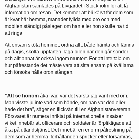
Afghanistan samlades på Livgardet i Stockholm för att få
information om resan. Det kommer att bli kärvt för dem som
är kvar här hemma, månader fyllda med oro och med
mobilen ständigt påslagen om han eller hon skulle ha tid
att ringa.
Att ensam sköta hemmet, ordna allt, både hämta och lämna
på dagis, skotta uppfarten, laga bilen när den går sönder
och allt annat är också lagom muntert. För att inte tala om
hur påfrestande det måste vara att sitta ensam på kvällarna
och försöka hålla oron stången.
”Att se honom
åka iväg var det värsta jag varit med om.
Man visste ju inte vad som hände, om han var död eller
hade det bra”, säger en flickvän till en Afghanistanveteran.
Försvaret är numera inriktat på internationella insatser
vilket innebär att officerare och soldater är förpliktigade att
åka på utlandstjänst. Det innebär en enorm påfrestning på
dem som är hemma, förhållanden spricker eller försämras,