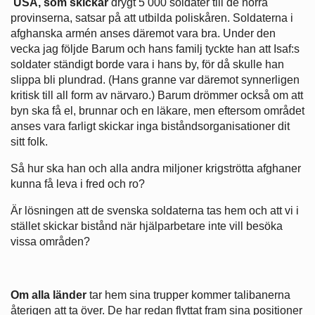
USA, som skickar
drygt 5 000 soldater till de norra
provinserna, satsar på att utbilda poliskåren. Soldaterna i
afghanska armén anses däremot vara bra. Under den
vecka jag följde Barum och hans familj tyckte han att Isaf:s
soldater ständigt borde vara i hans by, för då skulle han
slippa bli plundrad. (Hans granne var däremot synnerligen
kritisk till all form av närvaro.) Barum drömmer också om att
byn ska få el, brunnar och en läkare, men eftersom området
anses vara farligt skickar inga biståndsorganisationer dit
sitt folk.
Så hur ska han och alla andra miljoner krigströtta afghaner
kunna få leva i fred och ro?
Är lösningen att de svenska soldaterna tas hem och att vi i
stället skickar bistånd när hjälparbetare inte vill besöka
vissa områden?
Om alla länder
tar hem sina trupper kommer talibanerna
återigen att ta över. De har redan flyttat fram sina positioner