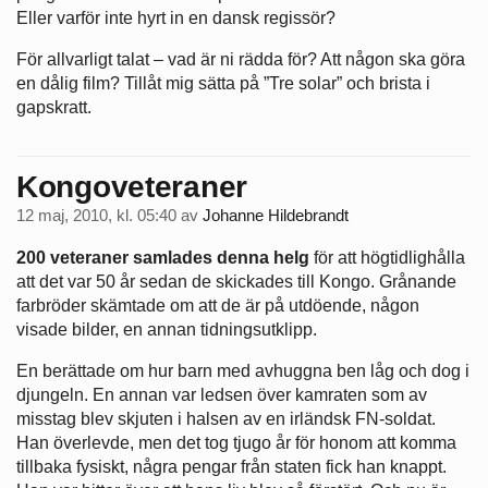
Eller varför inte hyrt in en dansk regissör?
För allvarligt talat – vad är ni rädda för? Att någon ska göra
en dålig film? Tillåt mig sätta på ”Tre solar” och brista i
gapskratt.
Kongoveteraner
12 maj, 2010, kl. 05:40
av
Johanne Hildebrandt
200 veteraner samlades denna helg
för att högtidlighålla
att det var 50 år sedan de skickades till Kongo. Grånande
farbröder skämtade om att de är på utdöende, någon
visade bilder, en annan tidningsutklipp.
En berättade om hur barn med avhuggna ben låg och dog i
djungeln. En annan var ledsen över kamraten som av
misstag blev skjuten i halsen av en irländsk FN-soldat.
Han överlevde, men det tog tjugo år för honom att komma
tillbaka fysiskt, några pengar från staten fick han knappt.