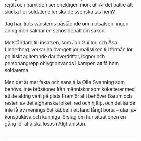
rejält och framtiden ser onekligen mörk ut. Är det bättre att
skicka fler soldater eller ska de svenska tas hem?
Jag har, trots vänsterns påstående om motsatsen, ingen
aning men saknar en seriös debatt om saken.
Motståndare till insatsen, som Jan Guillou och Åsa
Linderborg, verkar ha övergett journalistiken till förmån för
politiskt agiterande där överdrifter, lögner och
personangrepp oblygt används i kampen att få hem
soldaterna.
Men det är mer fakta och sans à la Olle Svenning som
behövs, inte brösttoner från människor som koketterar med
att de aldrig varit på plats.Framför allt behöver Barum och
resten av det afghanska folket fred och hjälp, och det lär de
inte få av meningslöst käbbel i ett land långt borta – utan av
konstruktiva och kunniga förslag om hur situationen en
gång för alla ska lösas i Afghanistan.