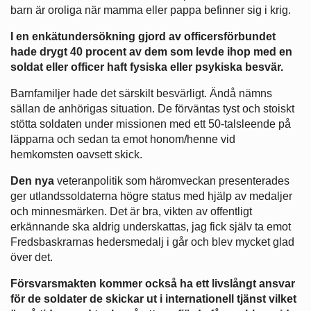
barn är oroliga när mamma eller pappa befinner sig i krig.
I en enkätundersökning gjord av officersförbundet
hade drygt 40 procent av dem som levde ihop med en
soldat eller officer haft fysiska eller psykiska besvär.
Barnfamiljer hade det särskilt besvärligt. Ändå nämns
sällan de anhörigas situation. De förväntas tyst och stoiskt
stötta soldaten under missionen med ett 50-talsleende på
läpparna och sedan ta emot honom/henne vid
hemkomsten oavsett skick.
Den nya
veteranpolitik som häromveckan presenterades
ger utlandssoldaterna högre status med hjälp av medaljer
och minnesmärken. Det är bra, vikten av offentligt
erkännande ska aldrig underskattas, jag fick själv ta emot
Fredsbaskrarnas hedersmedalj i går och blev mycket glad
över det.
Försvarsmakten kommer också ha ett livslångt ansvar
för de soldater de skickar ut i internationell tjänst vilket