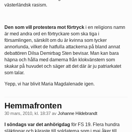
västerländsk rasism.
Den som vill protestera mot förtryck
i en religions namn
är med andra ord en förtryckare som ska tiga i
församlingen, särskilt om du är kvinna som tycker
annorlunda, vilket de hatfulla attackerna på bland annat
debattören Dilsa Demirbag Sten bevisar. Man kan bara
häpna och hålla med damerna från klokvänstern som
skakar på huvudet och säger att det där är ju patriarkatet
som talar.
Yepp, vi har blivit Maria Magdalenade igen.
Hemmafronten
30 mars, 2010, kl. 18:37
av
Johanne Hildebrandt
I söndags var det anhörigdag
för FS 19. Flera hundra
släktingar och käraste till soldaterna som i maj åker till