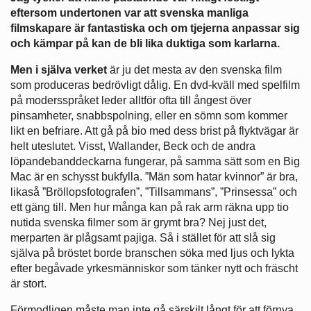
eftersom undertonen var att svenska manliga
filmskapare är fantastiska och om tjejerna anpassar sig
och kämpar på kan de bli lika duktiga som karlarna.
Men i själva verket
är ju det mesta av den svenska film
som produceras bedrövligt dålig. En dvd-kväll med spelfilm
på modersspråket leder alltför ofta till ångest över
pinsamheter, snabbspolning, eller en sömn som kommer
likt en befriare. Att gå på bio med dess brist på flyktvägar är
helt uteslutet. Visst, Wallander, Beck och de andra
löpandebanddeckarna fungerar, på samma sätt som en Big
Mac är en schysst bukfylla. ”Män som hatar kvinnor” är bra,
likaså ”Bröllopsfotografen”, ”Tillsammans”, ”Prinsessa” och
ett gäng till. Men hur många kan på rak arm räkna upp tio
nutida svenska filmer som är grymt bra? Nej just det,
merparten är plågsamt pajiga. Så i stället för att slå sig
själva på bröstet borde branschen söka med ljus och lykta
efter begåvade yrkesmänniskor som tänker nytt och fräscht
är stort.
Förmodligen måste man inte gå särskilt långt för att förnya