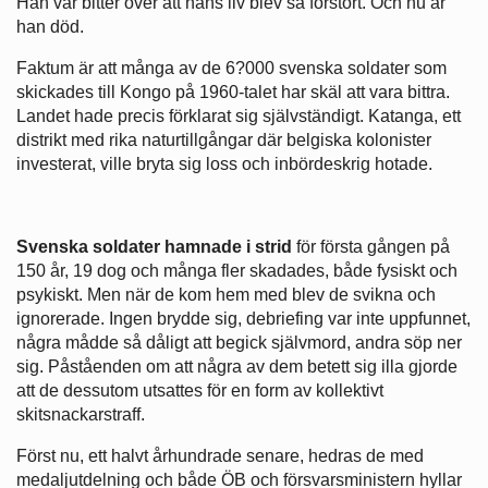
Han var bitter över att hans liv blev så förstört. Och nu är
han död.
Faktum är att många av de 6?000 svenska soldater som
skickades till Kongo på 1960-talet har skäl att vara bittra.
Landet ­hade precis förklarat sig självständigt. Katanga, ett
distrikt med rika naturtillgångar där belgiska kolonister
investerat, ville bryta sig loss och inbördeskrig hotade.
Svenska soldater hamnade i strid
för första gången på
150 år, 19 dog och många fler skadades, både fysiskt och
psykiskt. Men när de kom hem med blev de svikna och
ignorerade. Ingen brydde sig, debriefing var inte uppfunnet,
några mådde så dåligt att begick självmord, andra söp ner
sig. Påståenden om att några av dem betett sig illa gjorde
att de dessutom utsattes för en form av kollektivt
skitsnackarstraff.
Först nu, ett halvt århundrade senare, hedras de med
medaljutdelning och både ÖB och försvarsministern hyllar