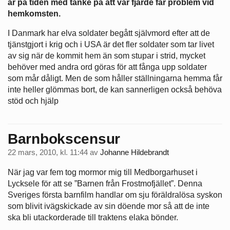
är på tiden med tanke på att var fjärde får problem vid
hemkomsten.
I Danmark har elva soldater begått självmord efter att de
tjänstgjort i krig och i USA är det fler soldater som tar livet
av sig när de kommit hem än som stupar i strid, mycket
behöver med andra ord göras för att fånga upp soldater
som mår dåligt. Men de som håller ställningarna hemma får
inte heller glömmas bort, de kan sannerligen också behöva
stöd och hjälp
Barnbokscensur
22 mars, 2010, kl. 11:44
av
Johanne Hildebrandt
När jag var fem tog mormor mig till Medborgarhuset i
Lycksele för att se ”Barnen från Frostmofjället”. Denna
Sveriges första barnfilm handlar om sju föräldralösa syskon
som blivit ivägskickade av sin döende mor så att de inte
ska bli utackorderade till traktens elaka bönder.