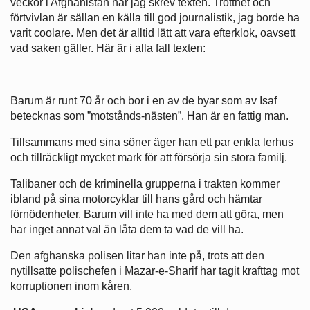
veckor i Afghanistan när jag skrev texten. Trötthet och
förtvivlan är sällan en källa till god journalistik, jag borde ha
varit coolare. Men det är alltid lätt att vara efterklok, oavsett
vad saken gäller. Här är i alla fall texten:
Barum är runt 70 år och bor i en av de byar som av Isaf
betecknas som ”motstånds-nästen”. Han är en fattig man.
Tillsammans med sina söner äger han ett par enkla lerhus
och tillräckligt mycket mark för att försörja sin stora familj.
Talibaner och de kriminella grupperna i trakten kommer
ibland på sina motorcyklar till hans gård och hämtar
förnödenheter. Barum vill inte ha med dem att göra, men
har inget annat val än låta dem ta vad de vill ha.
Den afghanska polisen litar han inte på, trots att den
nytillsatte polischefen i Mazar-e-Sharif har tagit krafttag mot
korruptionen inom kåren.