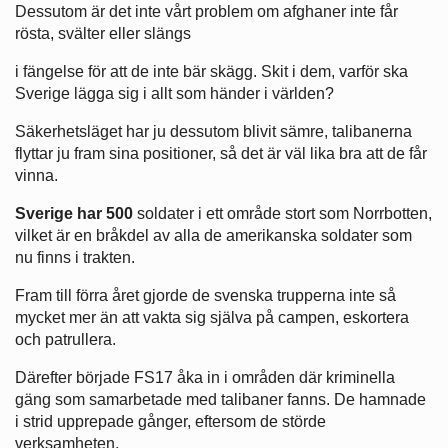
Dessutom är det inte vårt problem om afghaner inte får
rösta, svälter eller slängs
i fängelse för att de inte bär skägg. Skit i dem, varför ska
Sverige lägga sig i allt som händer i världen?
Säkerhetsläget har ju dessutom blivit sämre, talibanerna
flyttar ju fram sina positioner, så det är väl lika bra att de får
vinna.
Sverige har 500
soldater i ett område stort som Norrbotten,
vilket är en bråkdel av alla de amerikanska soldater som
nu finns i trakten.
Fram till förra året gjorde de svenska trupperna inte så
mycket mer än att vakta sig själva på campen, eskortera
och patrullera.
Därefter började FS17 åka in i områden där kriminella
gäng som samarbetade med talibaner fanns. De hamnade
i strid upprepade gånger, eftersom de störde
verksamheten.