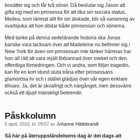
bosätter sig och får två söner. Då beslutar sig Jason att
gifta sig med en prinsessa för att öka sin sociala status.
Medea, som lämnat allt för sin älskade, blir så vansinnig av
svartsjuka att hon dödar både prinsessan och sönerna.
Med tanke på denna sedelärande historia ska Jonas
kanske vara tacksam över att Madeleine nu befinner sig i
New York för även om prinsessan inte tänker hämnas har
hon all rätt att vara rejält förbannad över sveket och den
offentliga förnedringen. Och vi andra, som följer tragedin,
kan för en kort stund sluta tråna efter prinsessans
glamorösa liv och i stället glädjas över vår egen enklare
tillvaro. Ja, det är skvallrigt och närgånget, men dessvärre
också ett djupt mänskligt beteende.
Påskkolumn
5 april, 2010, kl. 09:57
av
Johanne Hildebrandt
Så här på återuppståndelsens dag är det dags att